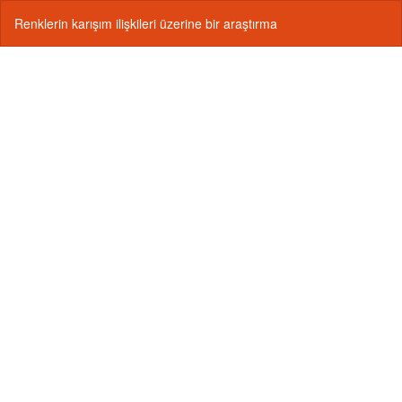
Makale
İnd
P
Renklerin karışım ilişkileri üzerine bir araştırma
Detayına
İnd
Dönün