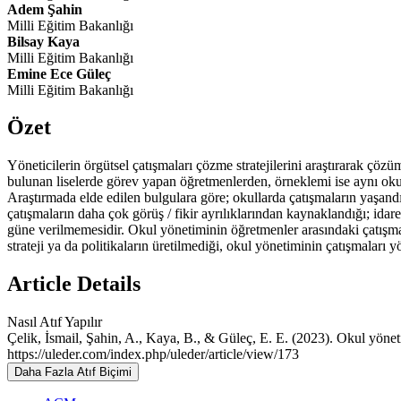
Adem Şahin
Milli Eğitim Bakanlığı
Bilsay Kaya
Milli Eğitim Bakanlığı
Emine Ece Güleç
Milli Eğitim Bakanlığı
Özet
Yöneticilerin örgütsel çatışmaları çözme stratejilerini araştırarak çö
bulunan liselerde görev yapan öğretmenlerden, örneklemi ise aynı okuld
Araştırmada elde edilen bulgulara göre; okullarda çatışmaların yaşandı
çatışmaların daha çok görüş / fikir ayrılıklarından kaynaklandığı; idar
güne verilmemesidir. Okul yönetiminin öğretmenler arasındaki çatışmala
strateji ya da politikaların üretilmediği, okul yönetiminin çatışmaları
Article Details
Nasıl Atıf Yapılır
Çelik, İsmail, Şahin, A., Kaya, B., & Güleç, E. E. (2023). Okul yönetic
https://uleder.com/index.php/uleder/article/view/173
Daha Fazla Atıf Biçimi