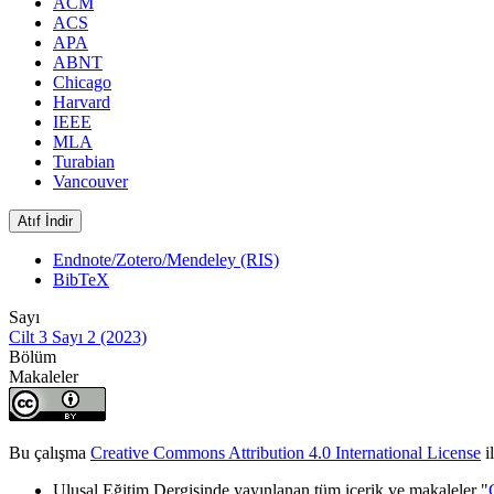
ACM
ACS
APA
ABNT
Chicago
Harvard
IEEE
MLA
Turabian
Vancouver
Atıf İndir
Endnote/Zotero/Mendeley (RIS)
BibTeX
Sayı
Cilt 3 Sayı 2 (2023)
Bölüm
Makaleler
Bu çalışma
Creative Commons Attribution 4.0 International License
il
Ulusal Eğitim Dergisinde yayınlanan tüm içerik ve makaleler "