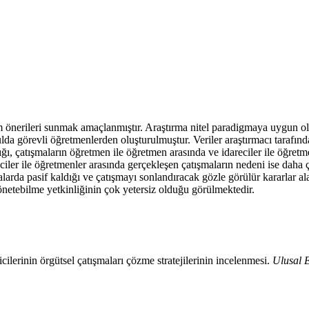
züm önerileri sunmak amaçlanmıştır. Araştırma nitel paradigmaya uygun o
a görevli öğretmenlerden oluşturulmuştur. Veriler araştırmacı tarafında
ğı, çatışmaların öğretmen ile öğretmen arasında ve idareciler ile öğret
eciler ile öğretmenler arasında gerçekleşen çatışmaların nedeni ise daha 
rda pasif kaldığı ve çatışmayı sonlandıracak gözle görülür kararlar ala
 yönetebilme yetkinliğinin çok yetersiz olduğu görülmektedir.
ilerinin örgütsel çatışmaları çözme stratejilerinin incelenmesi.
Ulusal E