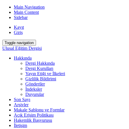
Main Navigation
Main Content
Sidebar
Kayıt
Giriş
Toggle navigation
Ulusal Eğitim Dergisi
Hakkında
Dergi Hakkında
Dergi Kurulları
Yayın Etiği ve İlkeleri
Gizlilik Bildirimi
Gönderiler
İndeksler
Duyurular
Son Sayı
Arşivler
Makale Şablonu ve Formlar
Açık Erişim Politikası
Hakemlik Başvurusu
İletişim