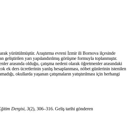
larak yürütülmüştür. Araştırma evreni İzmir ili Bornova ilçesinde
n geliştirilen yarı yapılandırılmış görüşme formuyla toplanmıştır.
menler arasında olduğu, çatışma nedeni olarak öğretmenler arasındaki
çok ek ders ücretlerinin yanlış hesaplanması, nöbet günlerinin istenilen
madığı, okullarda yaşanan çatışmaların yatıştırılması için herhangi
ğitim Dergisi
,
3
(2), 306–316. Geliş tarihi gönderen