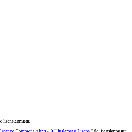
e lisanslanmıştır.
Creative Commons Alıntı 4.0 Uluslararası Lisansı
" ile lisanslanmıştır.