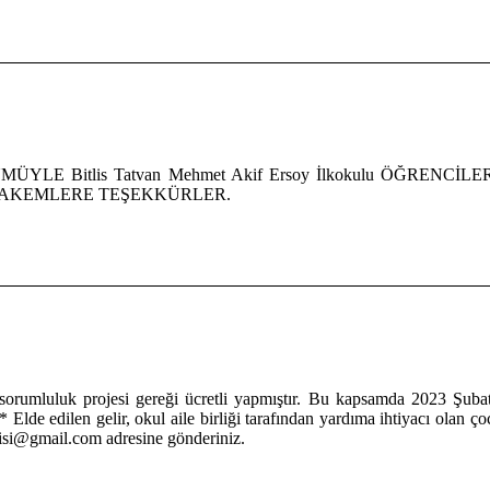
ÜYLE Bitlis Tatvan Mehmet Akif Ersoy İlkokulu ÖĞR
HAKEMLERE TEŞEKKÜRLER.
orumluluk projesi gereği ücretli yapmıştır. Bu kapsamda 2023 Şubat
* Elde edilen gelir, okul aile birliği tarafından yardıma ihtiyacı olan 
rgisi@gmail.com adresine gönderiniz.