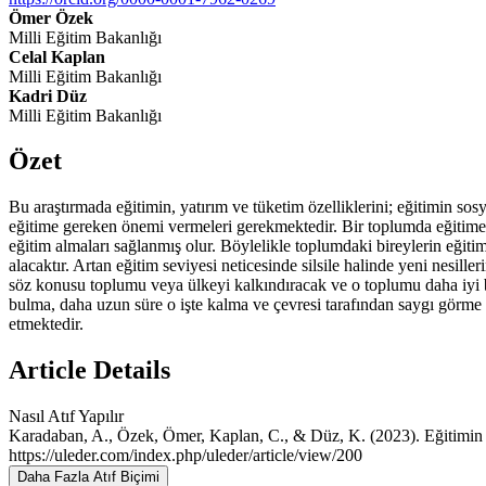
Ömer Özek
Milli Eğitim Bakanlığı
Celal Kaplan
Milli Eğitim Bakanlığı
Kadri Düz
Milli Eğitim Bakanlığı
Özet
Bu araştırmada eğitimin, yatırım ve tüketim özelliklerini; eğitimin so
eğitime gereken önemi vermeleri gerekmektedir. Bir toplumda eğitime ö
eğitim almaları sağlanmış olur. Böylelikle toplumdaki bireylerin eğitim
alacaktır. Artan eğitim seviyesi neticesinde silsile halinde yeni nesill
söz konusu toplumu veya ülkeyi kalkındıracak ve o toplumu daha iyi bir
bulma, daha uzun süre o işte kalma ve çevresi tarafından saygı görme g
etmektedir.
Article Details
Nasıl Atıf Yapılır
Karadaban, A., Özek, Ömer, Kaplan, C., & Düz, K. (2023). Eğitimin tük
https://uleder.com/index.php/uleder/article/view/200
Daha Fazla Atıf Biçimi