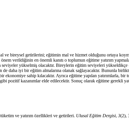
syal ve bireysel getirilerini; eğitimin mal ve hizmet olduğunu ortaya koy
nem verildiğinin en önemli kanıtı o toplumun eğitime yatırım yapmalarıd
 seviyeler yükselmiş olacaktır. Bireylerin eğitim seviyeleri yükseldikçe
erin de daha iyi bir eğitim almalarına olanak sağlayacaktır. Bununla birli
 ekonomiye sahip kılacaktır. Ayrıca eğitime yapılan yatırımlarla, bir top
ibi pozitif kazanımlar elde edilecektir. Sonuç olarak eğitime gerekli y
etim ve yatırım özellikleri ve getirileri.
Ulusal Eğitim Dergisi
,
3
(2),