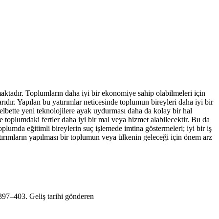
maktadır. Toplumların daha iyi bir ekonomiye sahip olabilmeleri için
ır. Yapılan bu yatırımlar neticesinde toplumun bireyleri daha iyi bir
 elbette yeni teknolojilere ayak uydurması daha da kolay bir hal
kte toplumdaki fertler daha iyi bir mal veya hizmet alabilecektir. Bu da
lumda eğitimli bireylerin suç işlemede imtina göstermeleri; iyi bir iş
atırımların yapılması bir toplumun veya ülkenin geleceği için önem arz
 397–403. Geliş tarihi gönderen