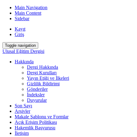
Main Navigation
Main Content
Sidebar
Kayıt
Giriş
Toggle navigation
Ulusal Eğitim Dergisi
Hakkında
Dergi Hakkında
Dergi Kurulları
Yayın Etiği ve İlkeleri
Gizlilik Bildirimi
Gönderiler
İndeksler
Duyurular
Son Sayı
Arşivler
Makale Şablonu ve Formlar
Açık Erişim Politikası
Hakemlik Başvurusu
İletişim