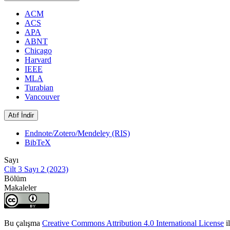
ACM
ACS
APA
ABNT
Chicago
Harvard
IEEE
MLA
Turabian
Vancouver
Atıf İndir
Endnote/Zotero/Mendeley (RIS)
BibTeX
Sayı
Cilt 3 Sayı 2 (2023)
Bölüm
Makaleler
Bu çalışma
Creative Commons Attribution 4.0 International License
il