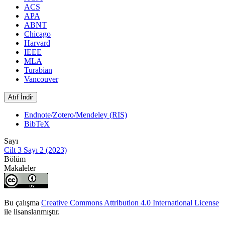
ACS
APA
ABNT
Chicago
Harvard
IEEE
MLA
Turabian
Vancouver
Atıf İndir
Endnote/Zotero/Mendeley (RIS)
BibTeX
Sayı
Cilt 3 Sayı 2 (2023)
Bölüm
Makaleler
Bu çalışma
Creative Commons Attribution 4.0 International License
ile lisanslanmıştır.