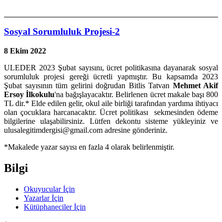
Sosyal Sorumluluk Projesi-2
8 Ekim 2022
ULEDER 2023 Şubat sayısını, ücret politikasına dayanarak sosyal
sorumluluk projesi gereği ücretli yapmıştır. Bu kapsamda 2023
Şubat sayısının tüm gelirini doğrudan Bitlis Tatvan
Mehmet Akif
Ersoy İlkokulu
'na bağışlayacaktır. Belirlenen ücret makale başı 800
TL dir.* Elde edilen gelir, okul aile birliği tarafından yardıma ihtiyacı
olan çocuklara harcanacaktır. Ücret politikası sekmesinden ödeme
bilgilerine ulaşabilirsiniz. Lütfen dekontu sisteme yükleyiniz ve
ulusalegitimdergisi@gmail.com adresine gönderiniz.
*Makalede yazar sayısı en fazla 4 olarak belirlenmiştir.
Bilgi
Okuyucular İçin
Yazarlar İçin
Kütüphaneciler İçin