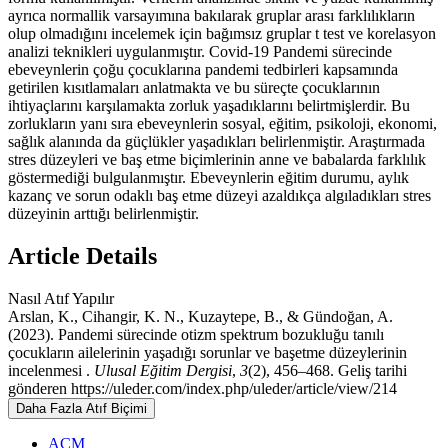
ayrıca normallik varsayımına bakılarak gruplar arası farklılıkların
olup olmadığını incelemek için bağımsız gruplar t test ve korelasyon
analizi teknikleri uygulanmıştır. Covid-19 Pandemi sürecinde
ebeveynlerin çoğu çocuklarına pandemi tedbirleri kapsamında
getirilen kısıtlamaları anlatmakta ve bu süreçte çocuklarının
ihtiyaçlarını karşılamakta zorluk yaşadıklarını belirtmişlerdir. Bu
zorlukların yanı sıra ebeveynlerin sosyal, eğitim, psikoloji, ekonomi,
sağlık alanında da güçlükler yaşadıkları belirlenmiştir. Araştırmada
stres düzeyleri ve baş etme biçimlerinin anne ve babalarda farklılık
göstermediği bulgulanmıştır. Ebeveynlerin eğitim durumu, aylık
kazanç ve sorun odaklı baş etme düzeyi azaldıkça algıladıkları stres
düzeyinin arttığı belirlenmiştir.
Article Details
Nasıl Atıf Yapılır
Arslan, K., Cihangir, K. N., Kuzaytepe, B., & Gündoğan, A.
(2023). Pandemi sürecinde otizm spektrum bozukluğu tanılı
çocukların ailelerinin yaşadığı sorunlar ve başetme düzeylerinin
incelenmesi .
Ulusal Eğitim Dergisi
,
3
(2), 456–468. Geliş tarihi
gönderen https://uleder.com/index.php/uleder/article/view/214
Daha Fazla Atıf Biçimi
ACM