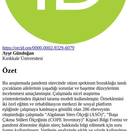
https://orcid.org/0000-0002-9329-6079
Ayşe Gündoğan
Kırıkkale Üniversitesi
Özet
Bu araştırmada pandemi sürecinde otizm spektrum bozukluğu tanılı
çocukların ailelerinin yaşadığı sorunlar ve başetme düzeylerinin
incelenmesi amaçlanmıştır. Çalışmada nicel araştırma
yöntemlerinden ilişkisel tarama modeli kullanılmıştır. Örneklemini
iki özel eğitim ve rehabilitasyon merkezi ile sosyal platform
eşliğinde çalışmaya katılmaya gönüllü olan 286 ebeveynin
oluşturduğu çalışmada “Algılanan Stres Ölçeği (ASÖ)”, “Başa
Çıkma Stilleri Ölçeğinin (COPE Inventory)” Kişisel Bilgi Formu ve
pandemi dönemine ilişkin süreç hakkında bilgi edinmek için soru
formu kullanılmıştır. Verilerin analizinde sıklık ve yüzde kullanılmış