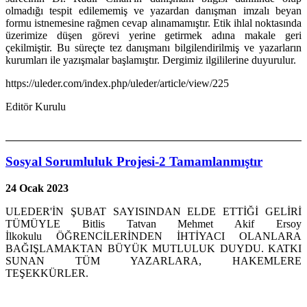
olmadığı tespit edilememiş ve yazardan danışman imzalı beyan
formu istnemesine rağmen cevap alınamamıştır. Etik ihlal noktasında
üzerimize düşen görevi yerine getirmek adına makale geri
çekilmiştir. Bu süreçte tez danışmanı bilgilendirilmiş ve yazarların
kurumları ile yazışmalar başlamıştır. Dergimiz ilgililerine duyurulur.
https://uleder.com/index.php/uleder/article/view/225
Editör Kurulu
Sosyal Sorumluluk Projesi-2 Tamamlanmıştır
24 Ocak 2023
ULEDER'İN ŞUBAT SAYISINDAN ELDE ETTİĞİ GELİRİ
TÜMÜYLE Bitlis Tatvan Mehmet Akif Ersoy
İlkokulu ÖĞRENCİLERİNDEN İHTİYACI OLANLARA
BAĞIŞLAMAKTAN BÜYÜK MUTLULUK DUYDU. KATKI
SUNAN TÜM YAZARLARA, HAKEMLERE
TEŞEKKÜRLER.