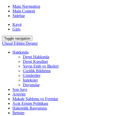
Main Navigation
Main Content
Sidebar
Kayıt
Giriş
Toggle navigation
Ulusal Eğitim Dergisi
Hakkında
Dergi Hakkında
Dergi Kurulları
Yayın Etiği ve İlkeleri
Gizlilik Bildirimi
Gönderiler
İndeksler
Duyurular
Son Sayı
Arşivler
Makale Şablonu ve Formlar
Açık Erişim Politikası
Hakemlik Başvurusu
İletişim