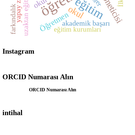
yapay zekâ
uzaktan eğitim
eğitim
okul
farkındalık
Öğretmen
akademik başarı
eğitim kurumları
Instagram
ORCID Numarası Alın
ORCID Numarası Alın
intihal