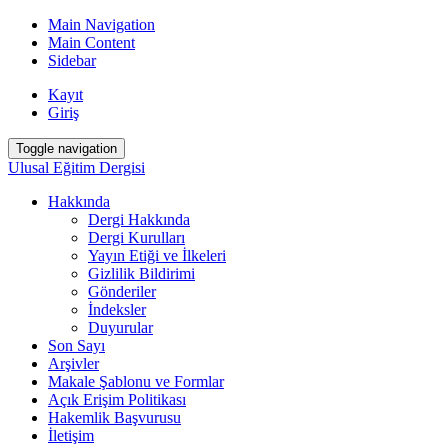
Main Navigation
Main Content
Sidebar
Kayıt
Giriş
Toggle navigation
Ulusal Eğitim Dergisi
Hakkında
Dergi Hakkında
Dergi Kurulları
Yayın Etiği ve İlkeleri
Gizlilik Bildirimi
Gönderiler
İndeksler
Duyurular
Son Sayı
Arşivler
Makale Şablonu ve Formlar
Açık Erişim Politikası
Hakemlik Başvurusu
İletişim