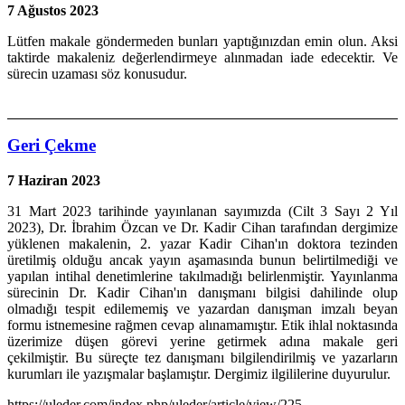
7 Ağustos 2023
Lütfen makale göndermeden bunları yaptığınızdan emin olun. Aksi
taktirde makaleniz değerlendirmeye alınmadan iade edecektir. Ve
sürecin uzaması söz konusudur.
Geri Çekme
7 Haziran 2023
31 Mart 2023 tarihinde yayınlanan sayımızda (Cilt 3 Sayı 2 Yıl
2023), Dr. İbrahim Özcan ve Dr. Kadir Cihan tarafından dergimize
yüklenen makalenin, 2. yazar Kadir Cihan'ın doktora tezinden
üretilmiş olduğu ancak yayın aşamasında bunun belirtilmediği ve
yapılan intihal denetimlerine takılmadığı belirlenmiştir. Yayınlanma
sürecinin Dr. Kadir Cihan'ın danışmanı bilgisi dahilinde olup
olmadığı tespit edilememiş ve yazardan danışman imzalı beyan
formu istnemesine rağmen cevap alınamamıştır. Etik ihlal noktasında
üzerimize düşen görevi yerine getirmek adına makale geri
çekilmiştir. Bu süreçte tez danışmanı bilgilendirilmiş ve yazarların
kurumları ile yazışmalar başlamıştır. Dergimiz ilgililerine duyurulur.
https://uleder.com/index.php/uleder/article/view/225