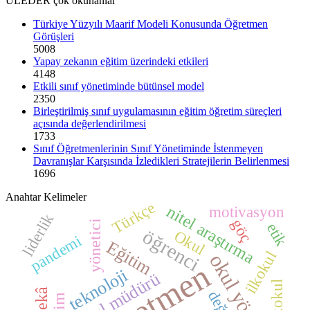
ULEDER çok okunanlar
Türkiye Yüzyılı Maarif Modeli Konusunda Öğretmen
Görüşleri
5008
Yapay zekanın eğitim üzerindeki etkileri
4148
Etkili sınıf yönetiminde bütünsel model
2350
Birleştirilmiş sınıf uygulamasının eğitim öğretim süreçleri
açısında değerlendirilmesi
1733
Sınıf Öğretmenlerinin Sınıf Yönetiminde İstenmeyen
Davranışlar Karşısında İzledikleri Stratejilerin Belirlenmesi
1696
Anahtar Kelimeler
Türkçe
nitel araştırma
motivasyon
liderlik
göç
yönetici
etik
öğrenci
Okul
pandemi
Eğitim
ilkokul
okul yöneticisi
öğretmen
teknoloji
okul müdürü
İlkokul
değer