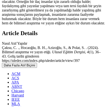
olacaktır. Örneğin bir ilaç insanlar için zararlı olduğu halde;
faydalıymış gibi yayınlar yapılması veya tam tersi faydalı bir şeyin
zararlıymış gibi gösterilmesi ya da yapılmadığı halde yapılmış gibi
araştırma sonuçlarını paylaşmak, insanların zararına faaliyette
bulunmak olacaktır. Böyle bir durum hem insanlara zarar vermek
hem de bilimsel araştırma ve yayın etiğine aykırı bir durum olacaktır.
Article Details
Nasıl Atıf Yapılır
Çaksu, C. ., Hocaoğlu, B. H., Azizoğlu, S., & Polat, S. . (2024).
Bilimsel araştırma ve yayın etiği.
Ulusal Eğitim Dergisi
,
4
(1), 36–
43. Geliş tarihi gönderen
https://uleder.com/index.php/uleder/article/view/397
Daha Fazla Atıf Biçimi
ACM
ACS
APA
ABNT
Chicago
Harvard
IEEE
MLA