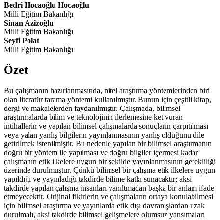
Bedri Hocaoğlu Hocaoğlu
Milli Eğitim Bakanlığı
Sinan Azizoğlu
Milli Eğitim Bakanlığı
Seyfi Polat
Milli Eğitim Bakanlığı
Özet
Bu çalışmanın hazırlanmasında, nitel araştırma yöntemlerinden biri
olan literatür tarama yöntemi kullanılmıştır. Bunun için çeşitli kitap,
dergi ve makalelerden faydanılmıştır. Çalışmada, bilimsel
araştırmalarda bilim ve teknolojinin ilerlemesine ket vuran
intihallerin ve yapılan bilimsel çalışmalarda sonuçların çarpıtılması
veya yalan yanlış bilgilerin yayınlanmasının yanlış olduğunu dile
getirilmek istenilmiştir. Bu nedenle yapılan bir bilimsel araştırmanın
doğru bir yöntem ile yapılması ve doğru bilgiler içermesi kadar
çalışmanın etik ilkelere uygun bir şekilde yayınlanmasının gerekliliği
üzerinde durulmuştur. Çünkü bilimsel bir çalışma etik ilkelere uygun
yapıldığı ve yayınladığı takdirde bilime katkı sunacaktır; aksi
takdirde yapılan çalışma insanları yanıltmadan başka bir anlam ifade
etmeyecektir. Orijinal fikirlerin ve çalışmaların ortaya konulabilmesi
için bilimsel araştırma ve yayınlarda etik dışı davranışlardan uzak
durulmalı, aksi takdirde bilimsel gelişmelere olumsuz yansımaları