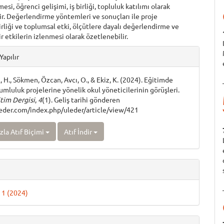
si, öğrenci gelişimi, iş birliği, topluluk katılımı olarak
ir. Değerlendirme yöntemleri ve sonuçları ile proje
irliği ve toplumsal etki, ölçütlere dayalı değerlendirme ve
r etkilerin izlenmesi olarak özetlenebilir.
e
Yapılır
ls
, H., Sökmen, Özcan, Avcı, O., & Ekiz, K. (2024). Eğitimde
umluluk projelerine yönelik okul yöneticilerinin görüşleri.
itim Dergisi
,
4
(1). Geliş tarihi gönderen
leder.com/index.php/uleder/article/view/421
zla Atıf Biçimi
Atıf İndir
ı 1 (2024)