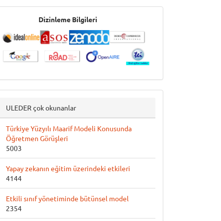
İndeksler
Dizinleme Bilgileri
ULEDER çok okunanlar
Türkiye Yüzyılı Maarif Modeli Konusunda
Öğretmen Görüşleri
5003
Yapay zekanın eğitim üzerindeki etkileri
4144
Etkili sınıf yönetiminde bütünsel model
2354