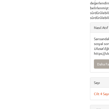
değerlendirme
belirlenmişt
sürdürülebil
sürdürülebili
Articl
Nasıl Atıf 
Detai
Sarısandal
sosyal sor
Ulusal Eğ
https://u
Daha Fa
Sayı
Cilt 4 Say