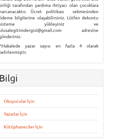
birliği tarafından yardıma ihtiyacı olan çocuklara
harcanacaktır. Ücret politikası sekmesinden
ödeme bilgilerine ulaşabilirsiniz. Lütfen dekontu
sisteme yükleyiniz ve
ulusalegitimdergisi@gmail.com adresine
gönderiniz.
*Makalede yazar sayısı en fazla 4 olarak
belirlenmiştir.
Bilgi
Okuyucular İçin
Yazarlar İçin
Kütüphaneciler İçin