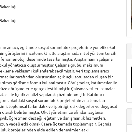
 Bakanlığı
 Bakanlığı
nın amacı, eğitimde sosyal sorumluluk projelerine yönelik okul
nin görüşlerini incelemektir. Bu araştırmada nitel yöntem tercih
 fenomenoloji deseninde tasarlanmıştır. Araştırmanın çalışma
okul yöneticisi oluşturmuştur. Çalışma grubu, maksimum
nekleme yaklaşımı kullanılarak seçilmiştir. Veri toplama aracı
ırmacılar tarafından oluşturulan açık uçlu sorulardan oluşan bir
dırılmış görüşme formu kullanılmıştır. Görüşmeler, katılımcılar ile
yüze görüşmelerle gerçekleştirilmiştir. Çalışma verileri temalar
ıtası ile içerik analizi yapılarak çözümlenmiştir. Katılımcı
göre, okuldaki sosyal sorumluluk projelerinin ana temaları
imi, toplumsal farkındalık ve iş birliği, etik değerler ve duygusal
i olarak belirlenmiştir. Okul yönetimi tarafından sağlanan
şvik, öğretmen desteği, eğitim ve danışmanlık hizmetleri,
uzun vadeli etki olmak üzere üç temada toplanmıştır. Geçmiş
luluk projelerinden elde edilen deneyimler, etki