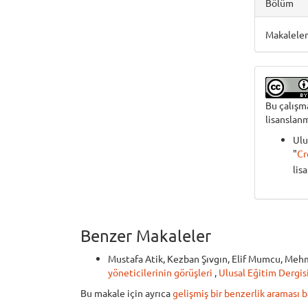
Bölüm
Makalele
Bu çalış
lisanslanm
Ulu
"
Cr
lis
Benzer Makaleler
Mustafa Atik, Kezban Şıvgın, Elif Mumcu, Meh
yöneticilerinin görüşleri
,
Ulusal Eğitim Dergisi
Bu makale için ayrıca
gelişmiş bir benzerlik araması b