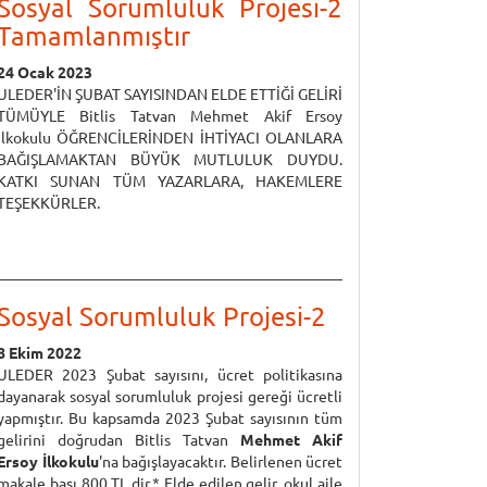
Sosyal Sorumluluk Projesi-2
Tamamlanmıştır
24 Ocak 2023
ULEDER'İN ŞUBAT SAYISINDAN ELDE ETTİĞİ GELİRİ
TÜMÜYLE Bitlis Tatvan Mehmet Akif Ersoy
İlkokulu ÖĞRENCİLERİNDEN İHTİYACI OLANLARA
BAĞIŞLAMAKTAN BÜYÜK MUTLULUK DUYDU.
KATKI SUNAN TÜM YAZARLARA, HAKEMLERE
TEŞEKKÜRLER.
Sosyal Sorumluluk Projesi-2
8 Ekim 2022
ULEDER 2023 Şubat sayısını, ücret politikasına
dayanarak sosyal sorumluluk projesi gereği ücretli
yapmıştır. Bu kapsamda 2023 Şubat sayısının tüm
gelirini doğrudan Bitlis Tatvan
Mehmet Akif
Ersoy İlkokulu
'na bağışlayacaktır. Belirlenen ücret
makale başı 800 TL dir.* Elde edilen gelir, okul aile