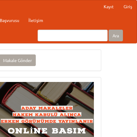
Kayıt
Giriş
Başvurusu
İletişim
Ara
akale
Makale Gönder
önder
Onlinebasım