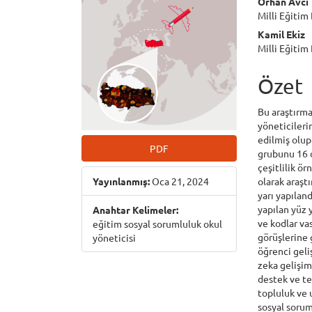
Orhan Avcı
Milli Eğitim
Kamil Ekiz
Milli Eğitim
Özet
Bu araştırma
yöneticileri
edilmiş olup
PDF
grubunu 16 
çeşitlilik ör
Yayınlanmış:
Oca 21, 2024
olarak araşt
yarı yapılan
yapılan yüz 
Anahtar Kelimeler:
ve kodlar vas
eğitim sosyal sorumluluk okul
görüşlerine 
yöneticisi
öğrenci geliş
zeka gelişim
destek ve te
topluluk ve 
sosyal sorum