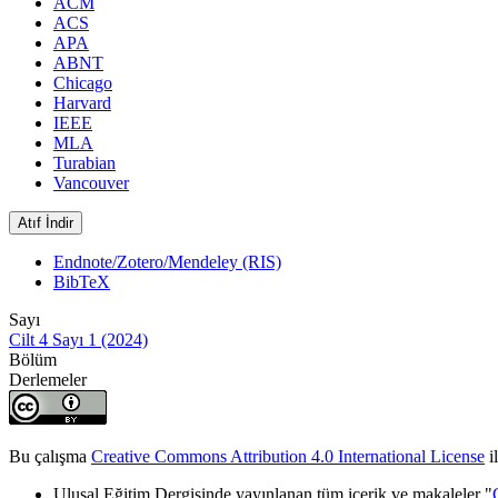
ACM
ACS
APA
ABNT
Chicago
Harvard
IEEE
MLA
Turabian
Vancouver
Atıf İndir
Endnote/Zotero/Mendeley (RIS)
BibTeX
Sayı
Cilt 4 Sayı 1 (2024)
Bölüm
Derlemeler
Bu çalışma
Creative Commons Attribution 4.0 International License
il
Ulusal Eğitim Dergisinde yayınlanan tüm içerik ve makaleler "