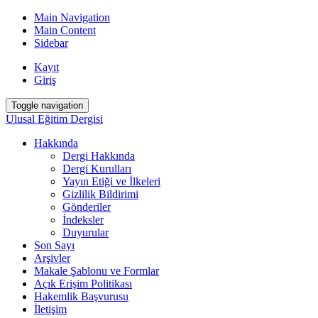
Main Navigation
Main Content
Sidebar
Kayıt
Giriş
Toggle navigation
Ulusal Eğitim Dergisi
Hakkında
Dergi Hakkında
Dergi Kurulları
Yayın Etiği ve İlkeleri
Gizlilik Bildirimi
Gönderiler
İndeksler
Duyurular
Son Sayı
Arşivler
Makale Şablonu ve Formlar
Açık Erişim Politikası
Hakemlik Başvurusu
İletişim