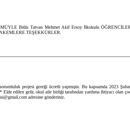
ÜYLE Bitlis Tatvan Mehmet Akif Ersoy İlkokulu ÖĞR
HAKEMLERE TEŞEKKÜRLER.
orumluluk projesi gereği ücretli yapmıştır. Bu kapsamda 2023 Şubat
* Elde edilen gelir, okul aile birliği tarafından yardıma ihtiyacı olan 
rgisi@gmail.com adresine gönderiniz.