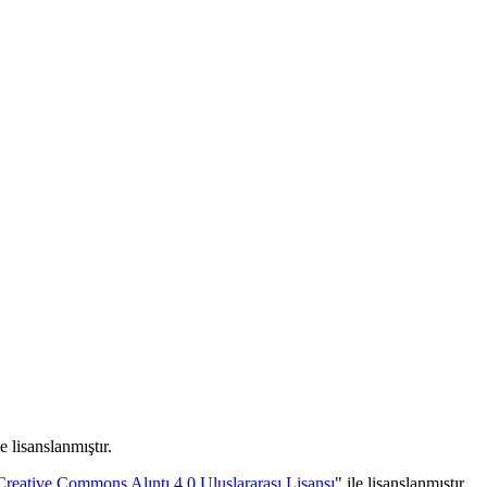
e lisanslanmıştır.
Creative Commons Alıntı 4.0 Uluslararası Lisansı
" ile lisanslanmıştır.