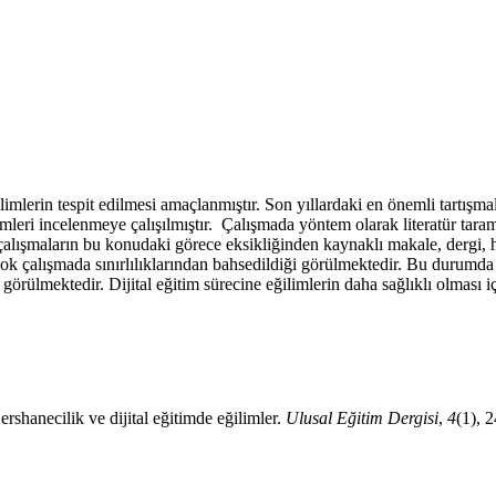
ilimlerin tespit edilmesi amaçlanmıştır. Son yıllardaki en önemli tartışm
mleri incelenmeye çalışılmıştır. Çalışmada yöntem olarak literatür taram
ışmaların bu konudaki görece eksikliğinden kaynaklı makale, dergi, haber
k çalışmada sınırlılıklarından bahsedildiği görülmektedir. Bu durumda di
 görülmektedir. Dijital eğitim sürecine eğilimlerin daha sağlıklı olması 
ershanecilik ve dijital eğitimde eğilimler.
Ulusal Eğitim Dergisi
,
4
(1), 