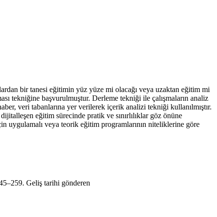
alardan bir tanesi eğitimin yüz yüze mi olacağı veya uzaktan eğitim mi
ası tekniğine başvurulmuştur. Derleme tekniği ile çalışmaların analiz
, veri tabanlarına yer verilerek içerik analizi tekniği kullanılmıştır.
jitalleşen eğitim sürecinde pratik ve sınırlılıklar göz önüne
için uygulamalı veya teorik eğitim programlarının niteliklerine göre
245–259. Geliş tarihi gönderen