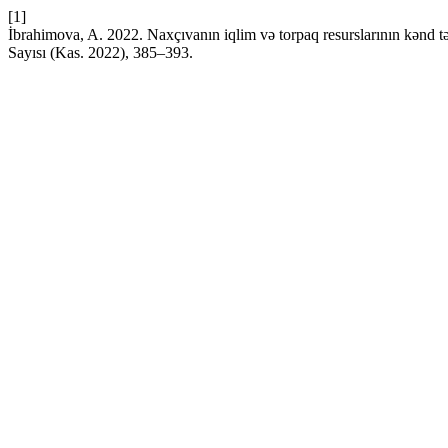
[1]
İbrahimova, A. 2022. Naxçıvanın iqlim və torpaq resurslarının kənd təs
Sayısı (Kas. 2022), 385–393.