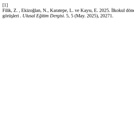
[1]
Filik, Z. , Ekizoğlan, N., Karatepe, L. ve Kaysı, E. 2025. İlkokul döne
görüşleri .
Ulusal Eğitim Dergisi
. 5, 5 (May. 2025), 20271.