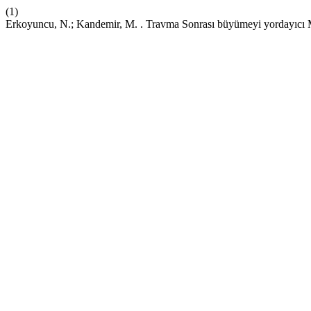
(1)
Erkoyuncu, N.; Kandemir, M. . Travma Sonrası büyümeyi yordayıcı Mo