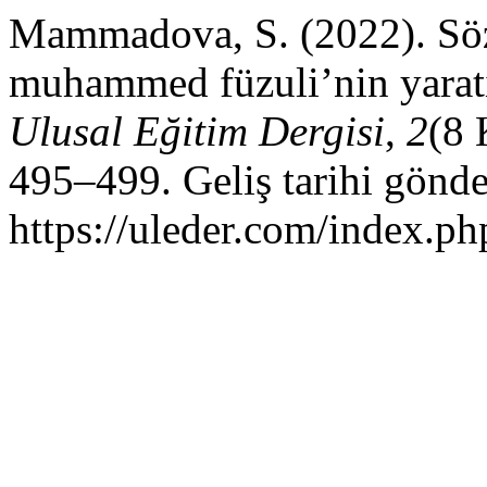
Mammadova, S. (2022). Söz
muhammed füzuli’nin yaratıc
Ulusal Eğitim Dergisi
,
2
(8 
495–499. Geliş tarihi gönd
https://uleder.com/index.ph