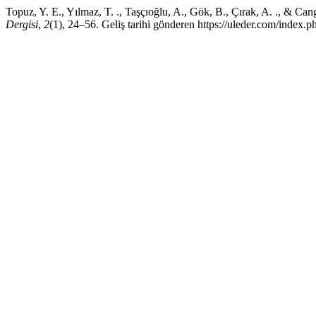
Topuz, Y. E., Yılmaz, T. ., Taşçıoğlu, A., Gök, B., Çırak, A. ., & Ca
Dergisi
,
2
(1), 24–56. Geliş tarihi gönderen https://uleder.com/index.p