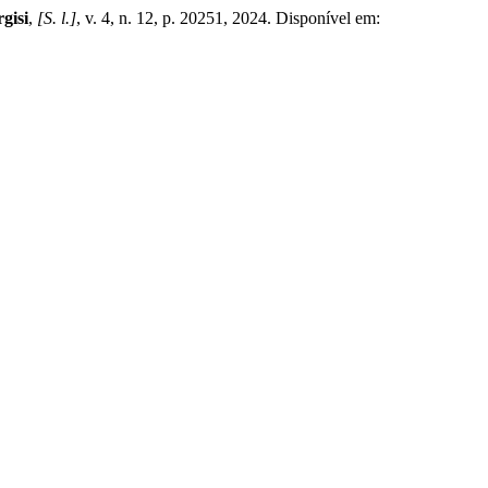
gisi
,
[S. l.]
, v. 4, n. 12, p. 20251, 2024. Disponível em: