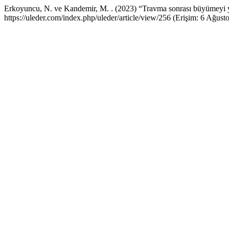
Erkoyuncu, N. ve Kandemir, M. . (2023) “Travma sonrası büyümeyi yo
https://uleder.com/index.php/uleder/article/view/256 (Erişim: 6 Ağust