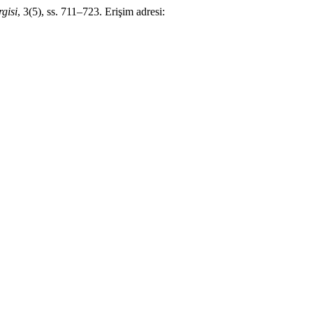
gisi
, 3(5), ss. 711–723. Erişim adresi: