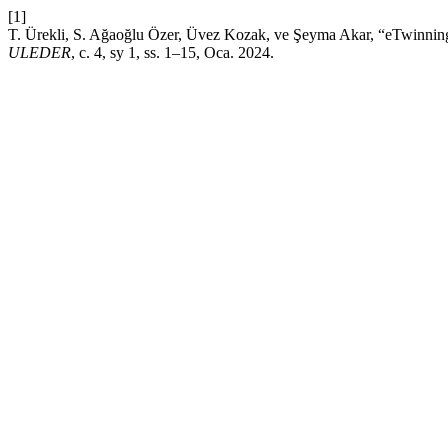
[1]
T. Ürekli, S. Ağaoğlu Özer, Üvez Kozak, ve Şeyma Akar, “eTwinning pro
ULEDER
, c. 4, sy 1, ss. 1–15, Oca. 2024.