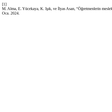
[1]
M. Alma, E. Yücekaya, K. Işık, ve İlyas Asan, “Öğretmenlerin mesleki g
Oca. 2024.