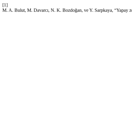
[1]
M. A. Bulut, M. Davarcı, N. K. Bozdoğan, ve Y. Sarpkaya, “Yapay zek