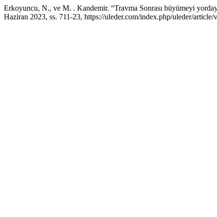
Erkoyuncu, N., ve M. . Kandemir. “Travma Sonrası büyümeyi yordayıc
Haziran 2023, ss. 711-23, https://uleder.com/index.php/uleder/article/