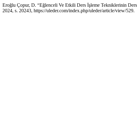
Eroğlu Çopur, D. “Eğlenceli Ve Etkili Ders İşleme Tekniklerinin Ders
2024, s. 20243, https://uleder.com/index.php/uleder/article/view/529.