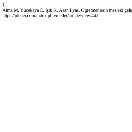
1.
Alma M, Yücekaya E, Işık K, Asan İlyas. Öğretmenlerin mesleki gelişi
https://uleder.com/index.php/uleder/article/view/442