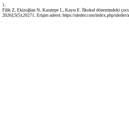
1.
Filik Z, Ekizoğlan N, Karatepe L, Kaysı E. İlkokul dönemindeki çocukl
2026];5(5):20271. Erişim adresi: https://uleder.com/index.php/uleder/