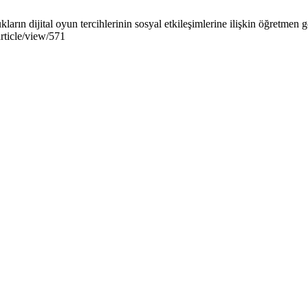
arın dijital oyun tercihlerinin sosyal etkileşimlerine ilişkin öğretme
article/view/571