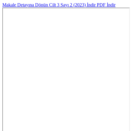
Makale Detayına Dönün
Cilt 3 Sayı 2 (2023)
İndir
PDF İndir