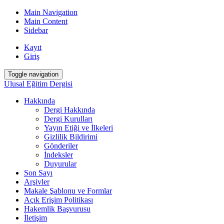
Main Navigation
Main Content
Sidebar
Kayıt
Giriş
Toggle navigation
Ulusal Eğitim Dergisi
Hakkında
Dergi Hakkında
Dergi Kurulları
Yayın Etiği ve İlkeleri
Gizlilik Bildirimi
Gönderiler
İndeksler
Duyurular
Son Sayı
Arşivler
Makale Şablonu ve Formlar
Açık Erişim Politikası
Hakemlik Başvurusu
İletişim