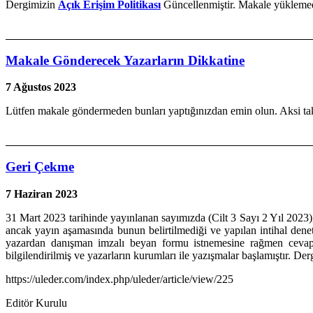
Dergimizin
Açık Erişim Politikası
Güncellenmiştir. Makale yüklemed
Makale Gönderecek Yazarların Dikkatine
7 Ağustos 2023
Lütfen makale göndermeden bunları yaptığınızdan emin olun. Aksi tak
Geri Çekme
7 Haziran 2023
31 Mart 2023 tarihinde yayınlanan sayımızda (Cilt 3 Sayı 2 Yıl 2023
ancak yayın aşamasında bunun belirtilmediği ve yapılan intihal denet
yazardan danışman imzalı beyan formu istnemesine rağmen cevap a
bilgilendirilmiş ve yazarların kurumları ile yazışmalar başlamıştır. Derg
https://uleder.com/index.php/uleder/article/view/225
Editör Kurulu