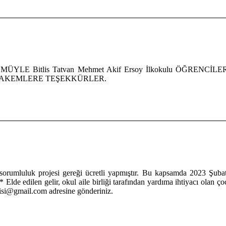
ÜYLE Bitlis Tatvan Mehmet Akif Ersoy İlkokulu ÖĞR
HAKEMLERE TEŞEKKÜRLER.
orumluluk projesi gereği ücretli yapmıştır. Bu kapsamda 2023 Şubat
* Elde edilen gelir, okul aile birliği tarafından yardıma ihtiyacı olan 
rgisi@gmail.com adresine gönderiniz.