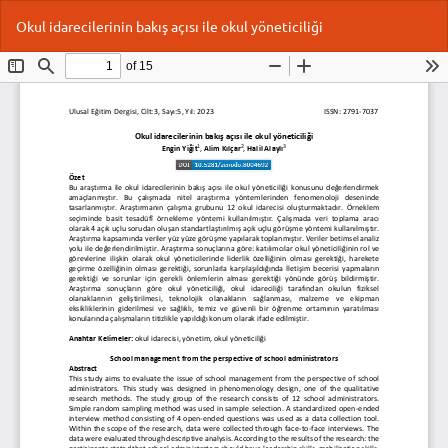
Makale
İnd
P
Okul idarecilerinin bakış açısı ile okul yöneticiliği
Detayına
İn
Dönün