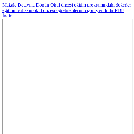
Makale Detayına Dönün
Okul öncesi eğitim programındaki değerler
eğitimine ilişkin okul öncesi öğretmenlerinin görüşleri
İndir
PDF
İndir