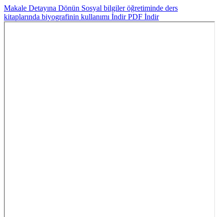
Makale Detayına Dönün
Sosyal bilgiler öğretiminde ders
kitaplarında biyografinin kullanımı
İndir
PDF İndir