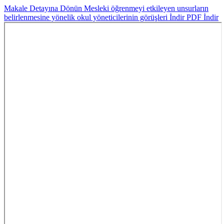
Makale Detayına Dönün
Mesleki öğrenmeyi etkileyen unsurların
belirlenmesine yönelik okul yöneticilerinin görüşleri
İndir
PDF İndir