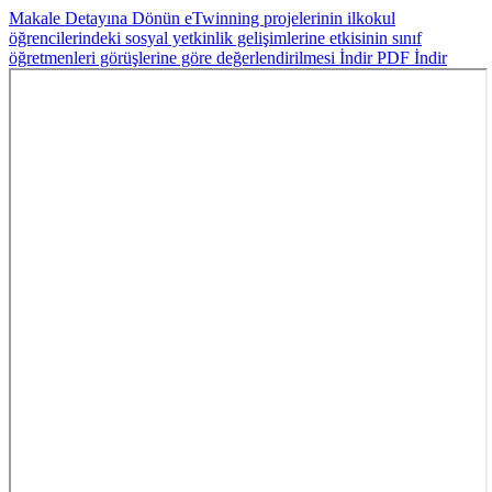
Makale Detayına Dönün
eTwinning projelerinin ilkokul
öğrencilerindeki sosyal yetkinlik gelişimlerine etkisinin sınıf
öğretmenleri görüşlerine göre değerlendirilmesi
İndir
PDF İndir