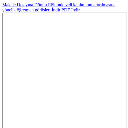
Makale Detayına Dönün
Eğitimde veli katılımının artırılmasına
yönelik öğretmen görüşleri
İndir
PDF İndir