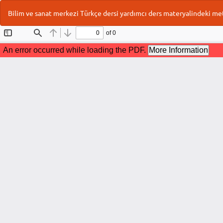
Makale
Bilim ve sanat merkezi Türkçe dersi yardımcı ders materyalindeki met
Detayına
Dönün