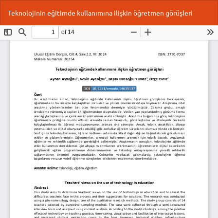
Makale
İnd
P
Teknolojinin eğitimde kullanımına ilişkin öğretmen görüşleri
Detayına
İn
Dönün