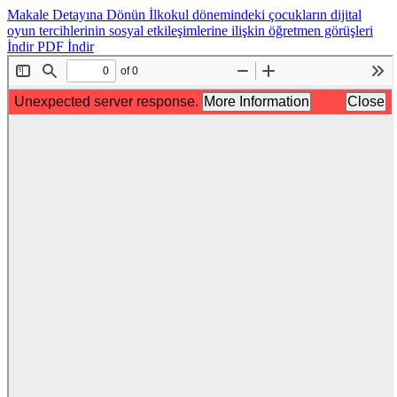
Makale Detayına Dönün
İlkokul dönemindeki çocukların dijital
oyun tercihlerinin sosyal etkileşimlerine ilişkin öğretmen görüşleri
İndir
PDF İndir