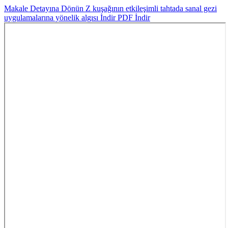
Makale Detayına Dönün
Z kuşağının etkileşimli tahtada sanal gezi
uygulamalarına yönelik algısı
İndir
PDF İndir