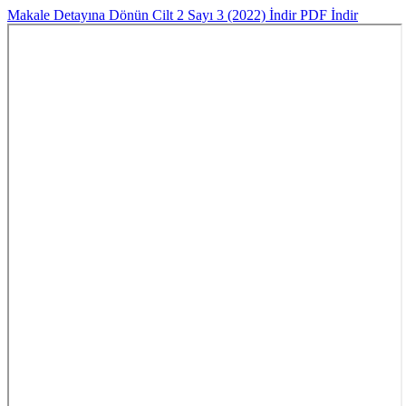
Makale Detayına Dönün
Cilt 2 Sayı 3 (2022)
İndir
PDF İndir