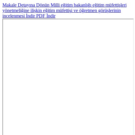
Makale Detayına Dönün
Milli eğitim bakanlığı eğitim müfettişleri
yönetmeliğine ilişkin eğitim müfettişi ve öğretmen görüşlerinin
incelenmesi
İndir
PDF İndir