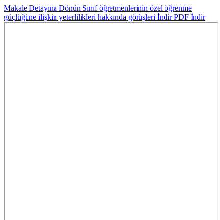
Makale Detayına Dönün
Sınıf öğretmenlerinin özel öğrenme
güçlüğüne ilişkin yeterlilikleri hakkında görüşleri
İndir
PDF İndir