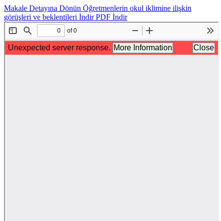
Makale Detayına Dönün
Öğretmenlerin okul iklimine ilişkin
görüşleri ve beklentileri
İndir
PDF İndir