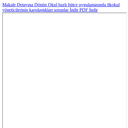
Makale Detayına Dönün
Okul bazlı bütçe uygulamasında ilkokul
yöneticilerinin karşılaştıkları sorunlar
İndir
PDF İndir