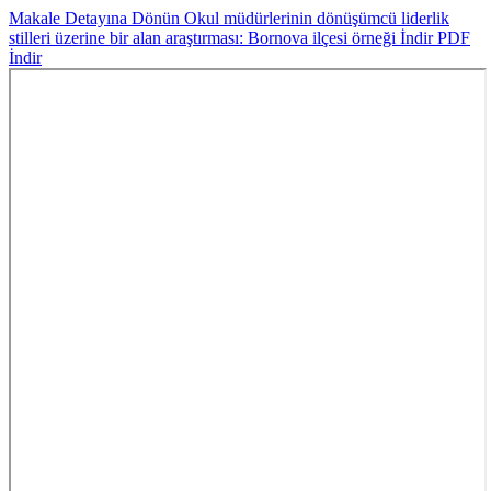
Makale Detayına Dönün
Okul müdürlerinin dönüşümcü liderlik
stilleri üzerine bir alan araştırması: Bornova ilçesi örneği
İndir
PDF
İndir