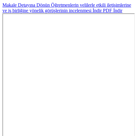
Makale Detayına Dönün
Öğretmenlerin velilerle etkili iletişimlerine
ve iş birliğine yönelik görüşlerinin incelenmesi
İndir
PDF İndir