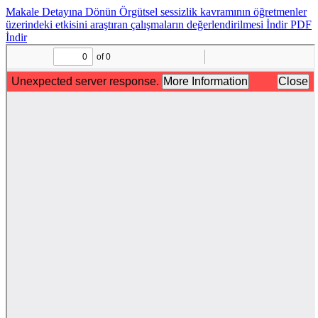
Makale Detayına Dönün
Örgütsel sessizlik kavramının öğretmenler
üzerindeki etkisini araştıran çalışmaların değerlendirilmesi
İndir
PDF
İndir