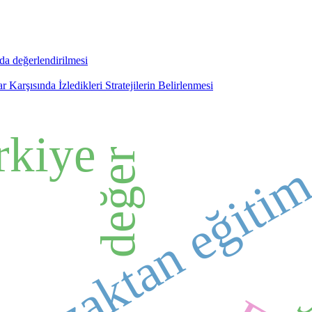
nda değerlendirilmesi
Karşısında İzledikleri Stratejilerin Belirlenmesi
rkiye
değer
uzaktan eğiti