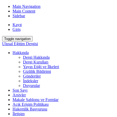
Main Navigation
Main Content
Sidebar
Kayıt
Giriş
Toggle navigation
Ulusal Eğitim Dergisi
Hakkında
Dergi Hakkında
Dergi Kurulları
Yayın Etiği ve İlkeleri
Gizlilik Bildirimi
Gönderiler
İndeksler
Duyurular
Son Sayı
Arşivler
Makale Şablonu ve Formlar
Açık Erişim Politikası
Hakemlik Başvurusu
İletişim