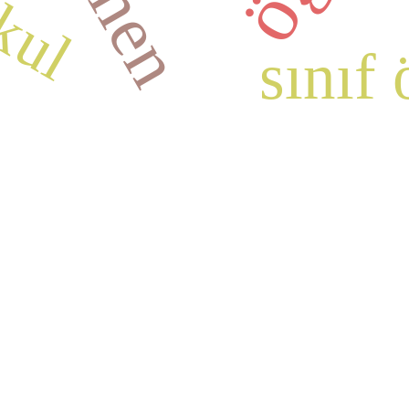
kul
sınıf