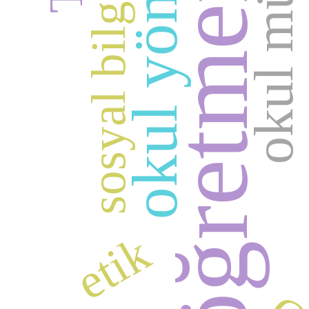
okul yöneticisi
okul müdürü
sosyal bilgiler
öğretmen
etik