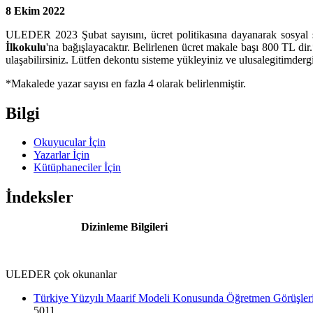
8 Ekim 2022
ULEDER 2023 Şubat sayısını, ücret politikasına dayanarak sosyal s
İlkokulu
'na bağışlayacaktır. Belirlenen ücret makale başı 800 TL dir.
ulaşabilirsiniz. Lütfen dekontu sisteme yükleyiniz ve ulusalegitimde
*Makalede yazar sayısı en fazla 4 olarak belirlenmiştir.
Bilgi
Okuyucular İçin
Yazarlar İçin
Kütüphaneciler İçin
İndeksler
Dizinleme Bilgileri
ULEDER çok okunanlar
Türkiye Yüzyılı Maarif Modeli Konusunda Öğretmen Görüşler
5011