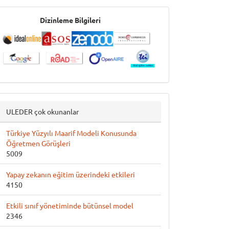
İndeksler
Dizinleme Bilgileri
ULEDER çok okunanlar
Türkiye Yüzyılı Maarif Modeli Konusunda
Öğretmen Görüşleri
5009
Yapay zekanın eğitim üzerindeki etkileri
4150
Etkili sınıf yönetiminde bütünsel model
2346