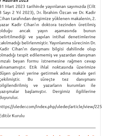
7 Haziran 2023
31 Mart 2023 tarihinde yayınlanan sayımızda (Cilt
3 Sayı 2 Yıl 2023), Dr. İbrahim Özcan ve Dr. Kadir
Cihan tarafından dergimize yüklenen makalenin, 2.
yazar Kadir Cihan'ın doktora tezinden üretilmiş
olduğu ancak yayın aşamasında bunun
belirtilmediği ve yapılan intihal denetimlerine
takılmadığı belirlenmiştir. Yayınlanma sürecinin Dr.
Kadir Cihan'ın danışmanı bilgisi dahilinde olup
olmadığı tespit edilememiş ve yazardan danışman
imzalı beyan formu istnemesine rağmen cevap
alınamamıştır. Etik ihlal noktasında üzerimize
düşen görevi yerine getirmek adına makale geri
çekilmiştir. Bu süreçte tez danışmanı
bilgilendirilmiş ve yazarların kurumları ile
yazışmalar başlamıştır. Dergimiz ilgililerine
duyurulur.
https://uleder.com/index.php/uleder/article/view/225
Editör Kurulu