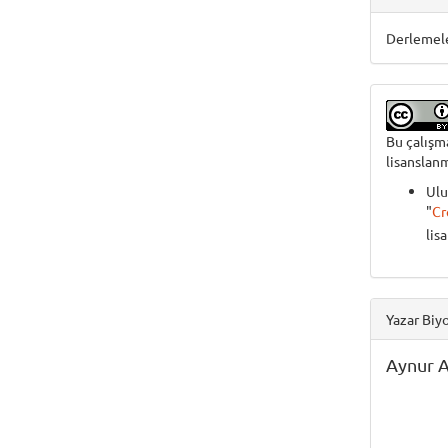
Derlemel
Bu çalış
lisanslanm
Ulu
"
Cr
lis
Yazar Biyo
Aynur 