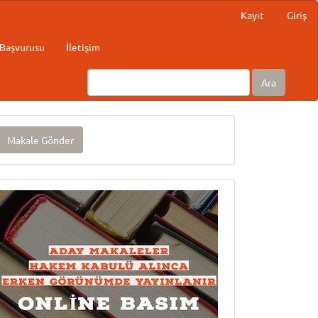
Kayıt
Giriş
Başvurusu
İletişim
Ara
akale
Makale Gönder
önder
Onlinebasım