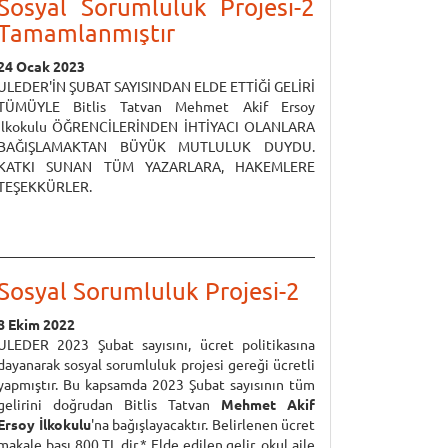
Sosyal Sorumluluk Projesi-2
Tamamlanmıştır
24 Ocak 2023
ULEDER'İN ŞUBAT SAYISINDAN ELDE ETTİĞİ GELİRİ
TÜMÜYLE Bitlis Tatvan Mehmet Akif Ersoy
İlkokulu ÖĞRENCİLERİNDEN İHTİYACI OLANLARA
BAĞIŞLAMAKTAN BÜYÜK MUTLULUK DUYDU.
KATKI SUNAN TÜM YAZARLARA, HAKEMLERE
TEŞEKKÜRLER.
Sosyal Sorumluluk Projesi-2
8 Ekim 2022
ULEDER 2023 Şubat sayısını, ücret politikasına
dayanarak sosyal sorumluluk projesi gereği ücretli
yapmıştır. Bu kapsamda 2023 Şubat sayısının tüm
gelirini doğrudan Bitlis Tatvan
Mehmet Akif
Ersoy İlkokulu
'na bağışlayacaktır. Belirlenen ücret
makale başı 800 TL dir.* Elde edilen gelir, okul aile