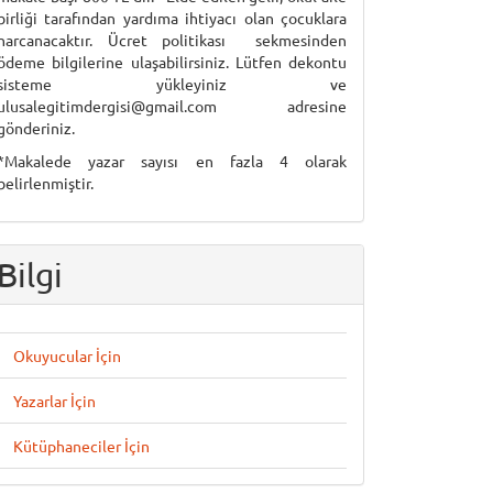
birliği tarafından yardıma ihtiyacı olan çocuklara
harcanacaktır. Ücret politikası sekmesinden
ödeme bilgilerine ulaşabilirsiniz. Lütfen dekontu
sisteme yükleyiniz ve
ulusalegitimdergisi@gmail.com adresine
gönderiniz.
*Makalede yazar sayısı en fazla 4 olarak
belirlenmiştir.
Bilgi
Okuyucular İçin
Yazarlar İçin
Kütüphaneciler İçin