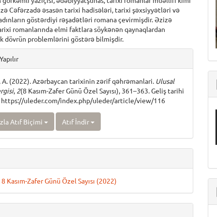
görkəmli yazıçısı, ədəbiyyatşünas, tarixi romanlar müəllifi kimi
zə Cəfərzadə əsasən tarixi hadisələri, tarixi şəxsiyyətləri və
ınların göstərdiyi rəşadətləri romana çevirmişdir. Əzizə
rixi romanlarında elmi faktlara söykənən qaynaqlardan
 dövrün problemlərini göstərə bilmişdir.
e
Yapılır
ls
 A. (2022). Azərbaycan tarixinin zərif qəhrəmanlari.
Ulusal
rgisi
,
2
(8 Kasım-Zafer Günü Özel Sayısı), 361–363. Geliş tarihi
https://uleder.com/index.php/uleder/article/view/116
zla Atıf Biçimi
Atıf İndir
yı 8 Kasım-Zafer Günü Özel Sayısı (2022)