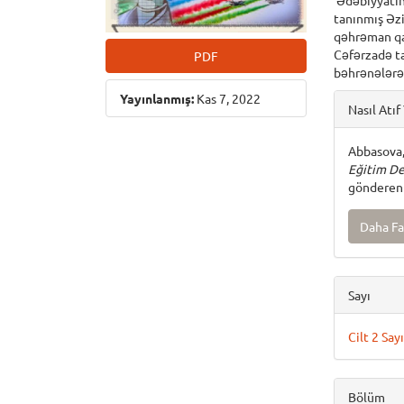
Ədəbiyyatın 
tanınmış Əzi
qəhrəman qad
Cəfərzadə ta
PDF
bəhrənələrək
Articl
Yayınlanmış:
Kas 7, 2022
Nasıl Atıf 
Detai
Abbasova,
Eğitim De
gönderen 
Daha Fa
Sayı
Cilt 2 Sa
Bölüm