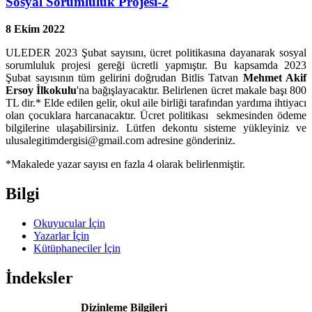
Sosyal Sorumluluk Projesi-2
8 Ekim 2022
ULEDER 2023 Şubat sayısını, ücret politikasına dayanarak sosyal
sorumluluk projesi gereği ücretli yapmıştır. Bu kapsamda 2023
Şubat sayısının tüm gelirini doğrudan Bitlis Tatvan
Mehmet Akif
Ersoy İlkokulu
'na bağışlayacaktır. Belirlenen ücret makale başı 800
TL dir.* Elde edilen gelir, okul aile birliği tarafından yardıma ihtiyacı
olan çocuklara harcanacaktır. Ücret politikası sekmesinden ödeme
bilgilerine ulaşabilirsiniz. Lütfen dekontu sisteme yükleyiniz ve
ulusalegitimdergisi@gmail.com adresine gönderiniz.
*Makalede yazar sayısı en fazla 4 olarak belirlenmiştir.
Bilgi
Okuyucular İçin
Yazarlar İçin
Kütüphaneciler İçin
İndeksler
Dizinleme Bilgileri