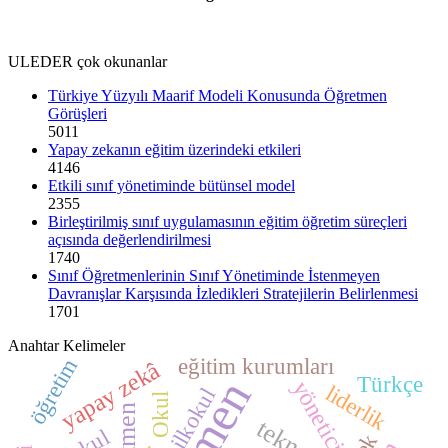
ULEDER çok okunanlar
Türkiye Yüzyılı Maarif Modeli Konusunda Öğretmen
Görüşleri
5011
Yapay zekanın eğitim üzerindeki etkileri
4146
Etkili sınıf yönetiminde bütünsel model
2355
Birleştirilmiş sınıf uygulamasının eğitim öğretim süreçleri
açısında değerlendirilmesi
1740
Sınıf Öğretmenlerinin Sınıf Yönetiminde İstenmeyen
Davranışlar Karşısında İzledikleri Stratejilerin Belirlenmesi
1701
Anahtar Kelimeler
eğitim kurumları
öğretim
yapay zekâ
Türkçe
yönetici
liderlik
ilkokul
Okul