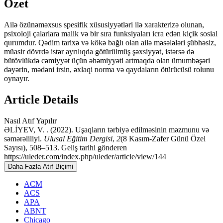
Özet
Ailə özünəməxsus spesifik xüsusiyyətləri ilə xarakterizə olunan,
psixoloji çalarlara malik və bir sıra funksiyaları icra edən kiçik sosial
qurumdur. Qədim tarixə və kökə bağlı olan ailə məsələləri şübhəsiz,
müasir dövrdə istər ayrılıqda götürülmüş şəxsiyyət, istərsə də
bütövlükdə cəmiyyət üçün əhəmiyyəti artmaqda olan ümumbəşəri
dəyərin, mədəni irsin, əxlaqi norma və qaydaların ötürücüsü rolunu
oynayır.
Article Details
Nasıl Atıf Yapılır
ƏLİYEV, V. . (2022). Uşaqların tərbiyə edilməsinin məzmunu və
səmərəliliyi.
Ulusal Eğitim Dergisi
,
2
(8 Kasım-Zafer Günü Özel
Sayısı), 508–513. Geliş tarihi gönderen
https://uleder.com/index.php/uleder/article/view/144
Daha Fazla Atıf Biçimi
ACM
ACS
APA
ABNT
Chicago