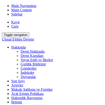
Main Navigation
Main Content
Sidebar
Kayıt
Giriş
Toggle navigation
Ulusal Eğitim Dergisi
Hakkında
Dergi Hakkında
Dergi Kurulları
Yayın Etiği ve İlkeleri
Gizlilik Bildirimi
Gönderiler
İndeksler
Duyurular
Son Sayı
Arşivler
Makale Şablonu ve Formlar
Açık Erişim Politikası
Hakemlik Başvurusu
İletişim