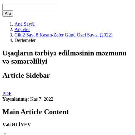
Ara
Ana Sayfa
Arşivler
Cilt 2 Sayı 8 Kasım-Zafer Günü Özel Sayısı (2022)
Derlemeler
Uşaqların tərbiyə edilməsinin məzmunu
və səmərəliliyi
Article Sidebar
PDF
Yayınlanmış:
Kas 7, 2022
Main Article Content
Vəli ƏLİYEV