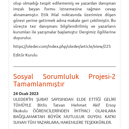
olup olmadığı tespit edilememiş ve yazardan danışman
imzalı beyan formu istnemesine rağmen cevap
alınamamıştır. Etik ihlal noktasında üzerimize düşen
görevi yerine getirmek adına makale geri çekilmiştir. Bu
süreçte tez danışmanı bilgilendirilmiş ve yazarların
kurumları ile yazışmalar başlamıştır. Dergimiz ilgililerine
duyurulur.
https://uleder.com/index.php/uleder/article/view/225
Editör Kurulu
Sosyal Sorumluluk Projesi-2
Tamamlanmıştır
24 Ocak 2023
ULEDER'İN ŞUBAT SAYISINDAN ELDE ETTİĞİ GELİRİ
TÜMÜYLE Bitlis Tatvan Mehmet Akif Ersoy
İlkokulu ÖĞRENCİLERİNDEN İHTİYACI OLANLARA
BAĞIŞLAMAKTAN BÜYÜK MUTLULUK DUYDU. KATKI
SUNAN TÜM YAZARLARA, HAKEMLERE TEŞEKKÜRLER.