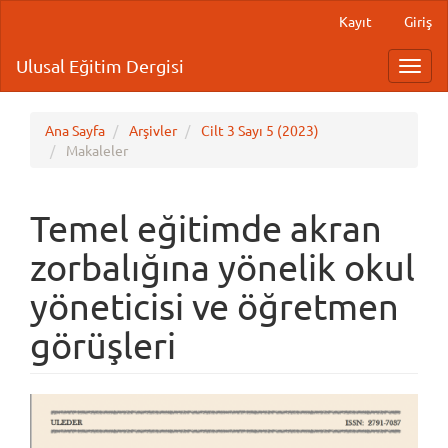
Main
Kayıt
Giriş
Navigation
Main
Ulusal Eğitim Dergisi
Toggl
Content
navig
Sidebar
Ana Sayfa
Arşivler
Cilt 3 Sayı 5 (2023)
Makaleler
Temel eğitimde akran
zorbalığına yönelik okul
yöneticisi ve öğretmen
görüşleri
Article
Sidebar