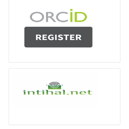
Numarası
Alın
intihal