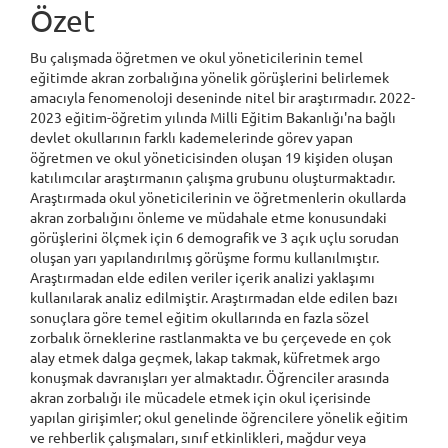
Özet
Bu çalışmada öğretmen ve okul yöneticilerinin temel
eğitimde akran zorbalığına yönelik görüşlerini belirlemek
amacıyla fenomenoloji deseninde nitel bir araştırmadır. 2022-
2023 eğitim-öğretim yılında Milli Eğitim Bakanlığı'na bağlı
devlet okullarının farklı kademelerinde görev yapan
öğretmen ve okul yöneticisinden oluşan 19 kişiden oluşan
katılımcılar araştırmanın çalışma grubunu oluşturmaktadır.
Araştırmada okul yöneticilerinin ve öğretmenlerin okullarda
akran zorbalığını önleme ve müdahale etme konusundaki
görüşlerini ölçmek için 6 demografik ve 3 açık uçlu sorudan
oluşan yarı yapılandırılmış görüşme formu kullanılmıştır.
Araştırmadan elde edilen veriler içerik analizi yaklaşımı
kullanılarak analiz edilmiştir. Araştırmadan elde edilen bazı
sonuçlara göre temel eğitim okullarında en fazla sözel
zorbalık örneklerine rastlanmakta ve bu çerçevede en çok
alay etmek dalga geçmek, lakap takmak, küfretmek argo
konuşmak davranışları yer almaktadır. Öğrenciler arasında
akran zorbalığı ile mücadele etmek için okul içerisinde
yapılan girişimler; okul genelinde öğrencilere yönelik eğitim
ve rehberlik çalışmaları, sınıf etkinlikleri, mağdur veya