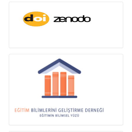
Zenodo-
DOI
Ödeme