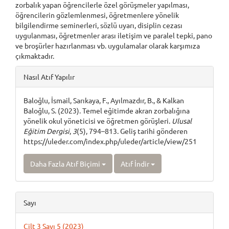
zorbalık yapan öğrencilerle özel görüşmeler yapılması,
öğrencilerin gözlemlenmesi, öğretmenlere yönelik
bilgilendirme seminerleri, sözlü uyarı, disiplin cezası
uygulanması, öğretmenler arası iletişim ve paralel tepki, pano
ve broşürler hazırlanması vb. uygulamalar olarak karşımıza
çıkmaktadır.
Article
Nasıl Atıf Yapılır
Details
Baloğlu, İsmail, Sarıkaya, F., Ayılmazdır, B., & Kalkan
Baloğlu, S. (2023). Temel eğitimde akran zorbalığına
yönelik okul yöneticisi ve öğretmen görüşleri.
Ulusal
Eğitim Dergisi
,
3
(5), 794–813. Geliş tarihi gönderen
https://uleder.com/index.php/uleder/article/view/251
Daha Fazla Atıf Biçimi
Atıf İndir
Sayı
Cilt 3 Sayı 5 (2023)