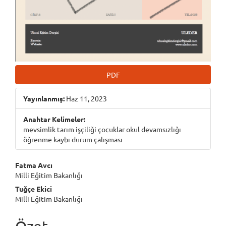
PDF
Yayınlanmış:
Haz 11, 2023
Anahtar Kelimeler:
mevsimlik tarım işçiliği çocuklar okul devamsızlığı
öğrenme kaybı durum çalışması
Main
Fatma Avcı
Milli Eğitim Bakanlığı
Article
Tuğçe Ekici
Content
Milli Eğitim Bakanlığı