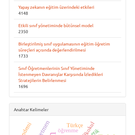
Yapay zekanın eğitim üzerindeki etkileri
4148
Etkili sınıf yönetiminde bütünsel model
2350
Birleştirilmiş sınıf uygulamasının eğitim öğretim
süreçleri açısında değerlendirilmesi
1733
Sınıf Öğretmenlerinin Sınıf Yönetiminde
İstenmeyen Davranışlar Karşısında İzledikleri
Stratejilerin Belirlenmesi
1696
Anahtar Kelimeler
Öğretmen
İlkokul
pandemi
Türkçe
öğrenme
etik