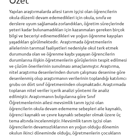
Özet
Yapılan araştırmalarda ailesi tarım işçisi olan öğrencilerin
okula düzenli devam edemedikleri için okula, sınıfa ve
derslere uyum sağlamada zorlandıkları, öğretim süreçlerinde
yeteri kadar bulunamadıkları için kazanmaları gereken birçok
bilgi ve beceriyi edinemedikleri ve yoğun öğrenme kayıpları
yaşadıkları görülmektedir. Araştırmada öğretmenlerin
ailelerinin tarımsal faaliyetleri nedeniyle okul terk etmek
durumunda olan ve öğrenme kaybı yaşayan öğrencilerin
durumlarına ilişkin öğretmenlerin görüşlerinin tespit edilmesi
ve çözüm önerilerinin sunulması amaçlanmıştır. Araştırma,
nitel araştırma desenlerinden durum çalışması desenine göre
desenlenmiş olup araştırmanın verilerinin toplandığı katılımcı
grubu on dört sınıf öğretmeninden oluşmaktadır. Araştırmada
toplanan nitel veriler içerik analizi yöntemi ile analiz
edilmiştir. Araştırmanın bulgularına göre Sınıf
Öğretmenlerinin ailesi mevsimlik tarım işçisi olan
öğrencilerin okula devam edememe sebepleri aile kaynaklı,
öğrenci kaynaklı ve çevre kaynaklı sebepler olmak üzere üç
tema altında incelenmiştir. Mevsimlik tarım işçisi olan
öğrencilerin devamsızlıklarının en yoğun olduğu dönemin
okulun ikinci döneminde olduğu, öğretmenlerin çocukların