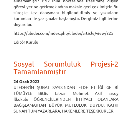
alınamamıştır. Etik ihlal noktasında üzerimize düşen
görevi yerine getirmek adına makale geri çekilmiştir. Bu
süreçte tez danışmanı bilgilendirilmiş ve yazarların
kurumları ile yazışmalar başlamıştır. Dergimiz ilgililerine
duyurulur.
https://uleder.com/index.php/uleder/article/view/225
Editör Kurulu
Sosyal Sorumluluk Projesi-2
Tamamlanmıştır
24 Ocak 2023
ULEDER'İN ŞUBAT SAYISINDAN ELDE ETTİĞİ GELİRİ
TÜMÜYLE Bitlis Tatvan Mehmet Akif Ersoy
İlkokulu ÖĞRENCİLERİNDEN İHTİYACI OLANLARA
BAĞIŞLAMAKTAN BÜYÜK MUTLULUK DUYDU. KATKI
SUNAN TÜM YAZARLARA, HAKEMLERE TEŞEKKÜRLER.