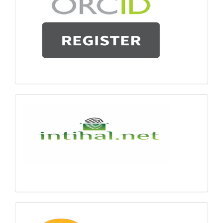
Alın
intihal
Zenodo-