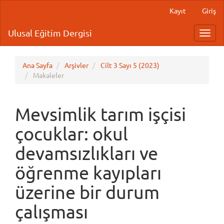
Main
Kayıt
Giriş
Navigation
Main
Ulusal Eğitim Dergisi
Toggl
Content
navig
Sidebar
Ana Sayfa
Arşivler
Cilt 3 Sayı 5 (2023)
Makaleler
Mevsimlik tarım işçisi
çocuklar: okul
devamsızlıkları ve
öğrenme kayıpları
üzerine bir durum
çalışması