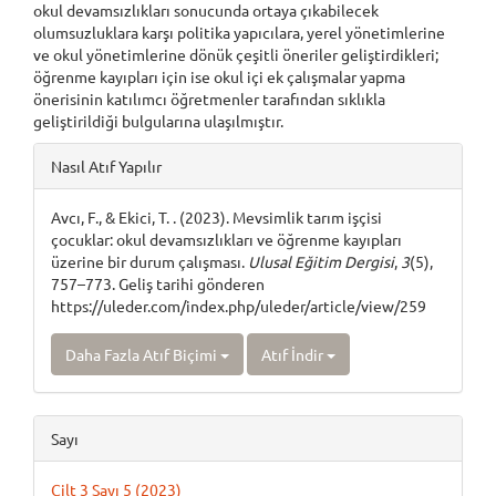
okul devamsızlıkları sonucunda ortaya çıkabilecek
olumsuzluklara karşı politika yapıcılara, yerel yönetimlerine
ve okul yönetimlerine dönük çeşitli öneriler geliştirdikleri;
öğrenme kayıpları için ise okul içi ek çalışmalar yapma
önerisinin katılımcı öğretmenler tarafından sıklıkla
geliştirildiği bulgularına ulaşılmıştır.
Article
Nasıl Atıf Yapılır
Details
Avcı, F., & Ekici, T. . (2023). Mevsimlik tarım işçisi
çocuklar: okul devamsızlıkları ve öğrenme kayıpları
üzerine bir durum çalışması.
Ulusal Eğitim Dergisi
,
3
(5),
757–773. Geliş tarihi gönderen
https://uleder.com/index.php/uleder/article/view/259
Daha Fazla Atıf Biçimi
Atıf İndir
Sayı
Cilt 3 Sayı 5 (2023)