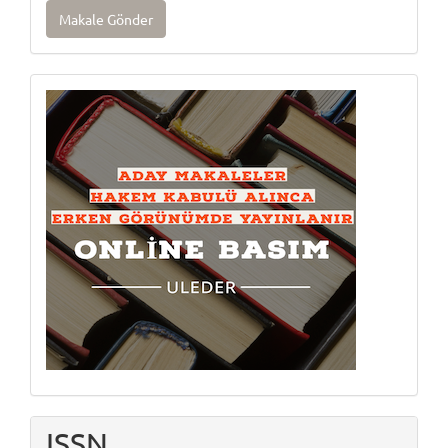
Makale
Makale Gönder
Gönder
Onlinebasım
ISSN