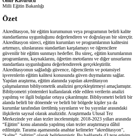
Onur Kavurucu
Milli Eğitin Bakanlığı
Özet
Akreditasyon, bir eğitim kurumunun veya programının belirli kalite
standartlarına uygunluğunu değerlendiren ve doğrulayan bir süreçtir.
Akreditasyon süreci, eğitim kurumları ve programlarının kalitesini
artırmayı, uluslararası standartları karşılamayı ve öğrencilere
güvenilir bir eğitim sunmayı hedefler. Bu süreç, eğitim kurumlarının
programlarını, kaynaklarını, öğretim metotlarını ve diğer unsurlarını
standartlara uygunluğunu değerlendirerek gerçekleştirilir.
Akreditasyonun sağladığı güvence, öğrencilerin ve potansiyel
işverenlerin eğitim kalitesi konusunda güven duymalarını sağlar.
Yapılan araştırma, eğitim alanında yapılan akreditasyon
çalışmalarının bibliyometrik analizini gerçekleştirmeyi amaçlamıştır.
Bibliyometri yöntemleri kullanılarak elde edilen verilerin analizi
yapılmış ve ilgili bulgular ortaya çıkarılmıştır. Bibliyometri belirli bir
alanda belirli bir dönemde ve belirli bir bölgede kişiler ya da
kurumlar tarafından üretilmiş yayınların ve bu yayınlar arasındaki
ilişkilerin sayısal olarak analizidir. Araştırmada Ulusal Tez
Merkezinde yer alan tezler incelenmiştir. 2018-2023 yılları arasında
“Eğitim” konu alanında yapılmış olan tezler araştırmaya dâhil
edilmiştir. Tarama aşamasında anahtar kelimeler “akreditasyon”,
“kalite”, “eğitim” olarak belirlenmiştir. Bu bağlamda 43 teze erişim