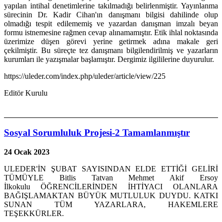
yapılan intihal denetimlerine takılmadığı belirlenmiştir. Yayınlanma
sürecinin Dr. Kadir Cihan'ın danışmanı bilgisi dahilinde olup
olmadığı tespit edilememiş ve yazardan danışman imzalı beyan
formu istnemesine rağmen cevap alınamamıştır. Etik ihlal noktasında
üzerimize düşen görevi yerine getirmek adına makale geri
çekilmiştir. Bu süreçte tez danışmanı bilgilendirilmiş ve yazarların
kurumları ile yazışmalar başlamıştır. Dergimiz ilgililerine duyurulur.
https://uleder.com/index.php/uleder/article/view/225
Editör Kurulu
Sosyal Sorumluluk Projesi-2 Tamamlanmıştır
24 Ocak 2023
ULEDER'İN ŞUBAT SAYISINDAN ELDE ETTİĞİ GELİRİ
TÜMÜYLE Bitlis Tatvan Mehmet Akif Ersoy
İlkokulu ÖĞRENCİLERİNDEN İHTİYACI OLANLARA
BAĞIŞLAMAKTAN BÜYÜK MUTLULUK DUYDU. KATKI
SUNAN TÜM YAZARLARA, HAKEMLERE
TEŞEKKÜRLER.