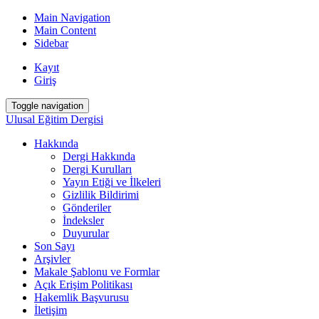
Main Navigation
Main Content
Sidebar
Kayıt
Giriş
Toggle navigation
Ulusal Eğitim Dergisi
Hakkında
Dergi Hakkında
Dergi Kurulları
Yayın Etiği ve İlkeleri
Gizlilik Bildirimi
Gönderiler
İndeksler
Duyurular
Son Sayı
Arşivler
Makale Şablonu ve Formlar
Açık Erişim Politikası
Hakemlik Başvurusu
İletişim