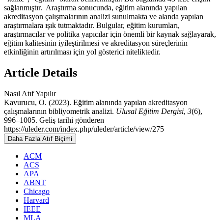
sağlanmıştır. Araştırma sonucunda, eğitim alanında yapılan
akreditasyon çalışmalarının analizi sunulmakta ve alanda yapılan
araştırmalara ışık tutmaktadır. Bulgular, eğitim kurumları,
araştırmacılar ve politika yapıcılar için önemli bir kaynak sağlayarak,
eğitim kalitesinin iyileştirilmesi ve akreditasyon süreçlerinin
etkinliğinin artırılması için yol gösterici niteliktedir.
Article Details
Nasıl Atıf Yapılır
Kavurucu, O. (2023). Eğitim alanında yapılan akreditasyon
çalışmalarının bibliyometrik analizi.
Ulusal Eğitim Dergisi
,
3
(6),
996–1005. Geliş tarihi gönderen
https://uleder.com/index.php/uleder/article/view/275
Daha Fazla Atıf Biçimi
ACM
ACS
APA
ABNT
Chicago
Harvard
IEEE
MLA