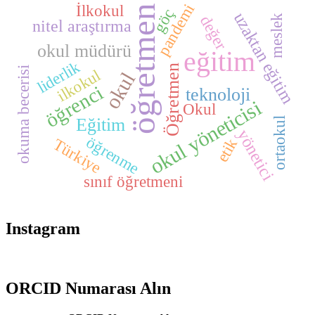
pandemi
İlkokul
öğretmen
göç
uzaktan eğitim
değer
meslek
nitel araştırma
okul müdürü
eğitim
liderlik
Öğretmen
okuma becerisi
ilkokul
okul
öğrenci
teknoloji
okul yöneticisi
Okul
Eğitim
ortaokul
yönetici
öğrenme
etik
Türkiye
sınıf öğretmeni
Instagram
ORCID Numarası Alın