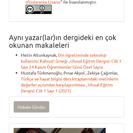
Uluslararası Lisansı
" ile lisanslanmıştır.
Aynı yazar(lar)ın dergideki en çok
okunan makaleleri
Metin Altunkaynak,
Din öğretiminde teknoloji
kullanımı: Kahoot! örneği
,
Ulusal Eğitim Dergisi: Cilt 1
Sayı 24 Kasım Öğretmenler Günü Özel Sayısı
Mustafa Türkmenoğlu, Pınar Akyol , Zekiye Çağımlar,
Türkçe ve hayat bilgisi ders kitaplarındaki metinlerin
değerler açısından karşılaştırılması
,
Ulusal Eğitim
Dergisi: Cilt 1 Sayı 1 (2021)
Makale
Makale Gönder
Gönder
Onlinebasım