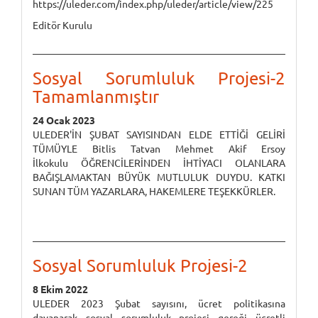
https://uleder.com/index.php/uleder/article/view/225
Editör Kurulu
Sosyal Sorumluluk Projesi-2
Tamamlanmıştır
24 Ocak 2023
ULEDER'İN ŞUBAT SAYISINDAN ELDE ETTİĞİ GELİRİ
TÜMÜYLE Bitlis Tatvan Mehmet Akif Ersoy
İlkokulu ÖĞRENCİLERİNDEN İHTİYACI OLANLARA
BAĞIŞLAMAKTAN BÜYÜK MUTLULUK DUYDU. KATKI
SUNAN TÜM YAZARLARA, HAKEMLERE TEŞEKKÜRLER.
Sosyal Sorumluluk Projesi-2
8 Ekim 2022
ULEDER 2023 Şubat sayısını, ücret politikasına
dayanarak sosyal sorumluluk projesi gereği ücretli