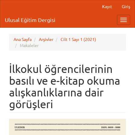
Main
Kayıt
Giriş
Navigation
Main
Ulusal Eğitim Dergisi
Toggl
Content
navig
Sidebar
Ana Sayfa
Arşivler
Cilt 1 Sayı 1 (2021)
Makaleler
İlkokul öğrencilerinin
basılı ve e-kitap okuma
alışkanlıklarına dair
görüşleri
Article
Sidebar