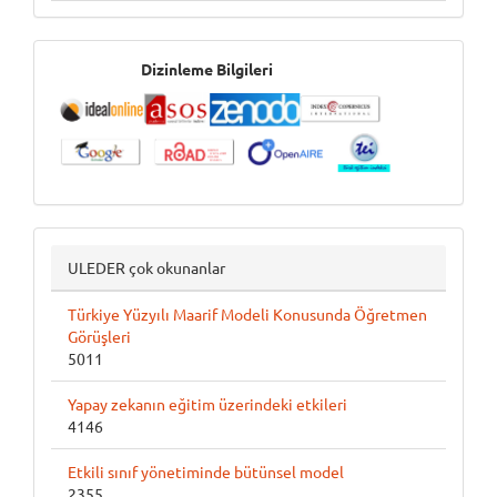
İndeksler
Dizinleme Bilgileri
ULEDER çok okunanlar
Türkiye Yüzyılı Maarif Modeli Konusunda Öğretmen
Görüşleri
5011
Yapay zekanın eğitim üzerindeki etkileri
4146
Etkili sınıf yönetiminde bütünsel model
2355