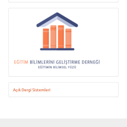
Ödeme
Geliştiren
Açık Dergi Sistemleri