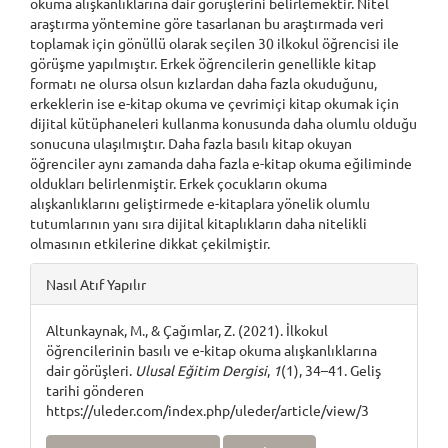
okuma alışkanlıklarına dair görüşlerini belirlemektir. Nitel
araştırma yöntemine göre tasarlanan bu araştırmada veri
toplamak için gönüllü olarak seçilen 30 ilkokul öğrencisi ile
görüşme yapılmıştır. Erkek öğrencilerin genellikle kitap
formatı ne olursa olsun kızlardan daha fazla okuduğunu,
erkeklerin ise e-kitap okuma ve çevrimiçi kitap okumak için
dijital kütüphaneleri kullanma konusunda daha olumlu olduğu
sonucuna ulaşılmıştır. Daha fazla basılı kitap okuyan
öğrenciler aynı zamanda daha fazla e-kitap okuma eğiliminde
oldukları belirlenmiştir. Erkek çocukların okuma
alışkanlıklarını geliştirmede e-kitaplara yönelik olumlu
tutumlarının yanı sıra dijital kitaplıkların daha nitelikli
olmasının etkilerine dikkat çekilmiştir.
Article
Nasıl Atıf Yapılır
Details
Altunkaynak, M., & Çağımlar, Z. (2021). İlkokul
öğrencilerinin basılı ve e-kitap okuma alışkanlıklarına
dair görüşleri.
Ulusal Eğitim Dergisi
,
1
(1), 34–41. Geliş
tarihi gönderen
https://uleder.com/index.php/uleder/article/view/3