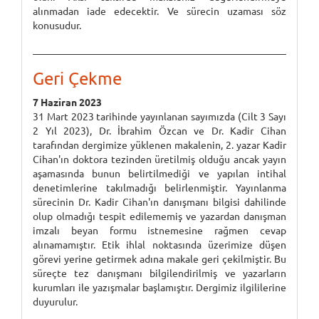
alınmadan iade edecektir. Ve sürecin uzaması söz
konusudur.
Geri Çekme
7 Haziran 2023
31 Mart 2023 tarihinde yayınlanan sayımızda (Cilt 3 Sayı
2 Yıl 2023), Dr. İbrahim Özcan ve Dr. Kadir Cihan
tarafından dergimize yüklenen makalenin, 2. yazar Kadir
Cihan'ın doktora tezinden üretilmiş olduğu ancak yayın
aşamasında bunun belirtilmediği ve yapılan intihal
denetimlerine takılmadığı belirlenmiştir. Yayınlanma
sürecinin Dr. Kadir Cihan'ın danışmanı bilgisi dahilinde
olup olmadığı tespit edilememiş ve yazardan danışman
imzalı beyan formu istnemesine rağmen cevap
alınamamıştır. Etik ihlal noktasında üzerimize düşen
görevi yerine getirmek adına makale geri çekilmiştir. Bu
süreçte tez danışmanı bilgilendirilmiş ve yazarların
kurumları ile yazışmalar başlamıştır. Dergimiz ilgililerine
duyurulur.