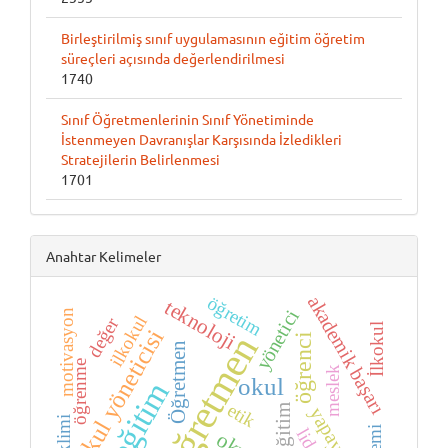
Birleştirilmiş sınıf uygulamasının eğitim öğretim
süreçleri açısında değerlendirilmesi
1740
Sınıf Öğretmenlerinin Sınıf Yönetiminde
İstenmeyen Davranışlar Karşısında İzledikleri
Stratejilerin Belirlenmesi
1701
Anahtar Kelimeler
akademik başarı
öğretim
teknoloji
yönetici
motivasyon
ilkokul
değer
İlkokul
okul yöneticisi
öğretmen
öğrenci
Öğretmen
öğrenme
meslek
okul
eğitim
etik
Eğitim
yapay zekâ