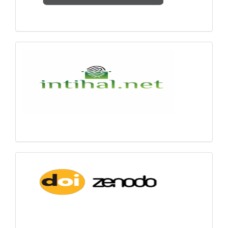
intihal
Zenodo-
DOI