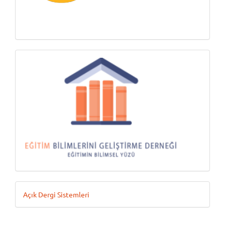
Ödeme
Geliştiren
Açık Dergi Sistemleri