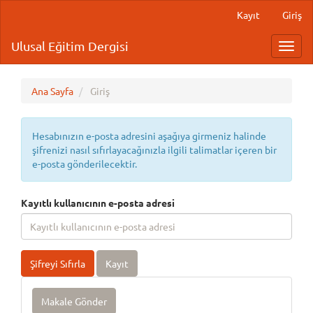
Main
Kayıt
Giriş
Navigation
Main
Ulusal Eğitim Dergisi
Toggl
Content
navig
Sidebar
Ana Sayfa
Giriş
Hesabınızın e-posta adresini aşağıya girmeniz halinde
şifrenizi nasıl sıfırlayacağınızla ilgili talimatlar içeren bir
e-posta gönderilecektir.
Kayıtlı kullanıcının e-posta adresi
Şifreyi Sıfırla
Kayıt
Makale
Makale Gönder
Gönder