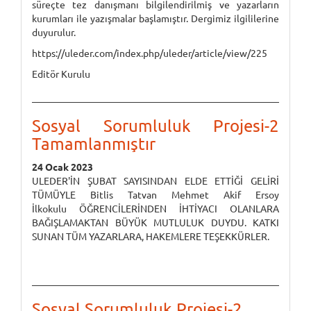
süreçte tez danışmanı bilgilendirilmiş ve yazarların
kurumları ile yazışmalar başlamıştır. Dergimiz ilgililerine
duyurulur.
https://uleder.com/index.php/uleder/article/view/225
Editör Kurulu
Sosyal Sorumluluk Projesi-2
Tamamlanmıştır
24 Ocak 2023
ULEDER'İN ŞUBAT SAYISINDAN ELDE ETTİĞİ GELİRİ
TÜMÜYLE Bitlis Tatvan Mehmet Akif Ersoy
İlkokulu ÖĞRENCİLERİNDEN İHTİYACI OLANLARA
BAĞIŞLAMAKTAN BÜYÜK MUTLULUK DUYDU. KATKI
SUNAN TÜM YAZARLARA, HAKEMLERE TEŞEKKÜRLER.
Sosyal Sorumluluk Projesi-2