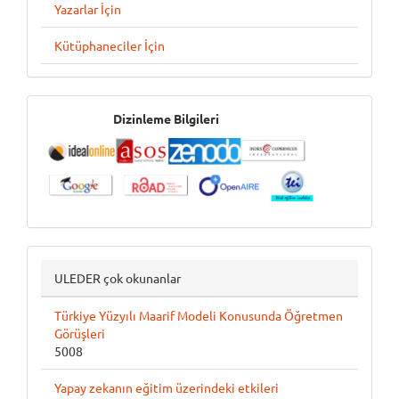
Yazarlar İçin
Kütüphaneciler İçin
İndeksler
Dizinleme Bilgileri
ULEDER çok okunanlar
Türkiye Yüzyılı Maarif Modeli Konusunda Öğretmen
Görüşleri
5008
Yapay zekanın eğitim üzerindeki etkileri