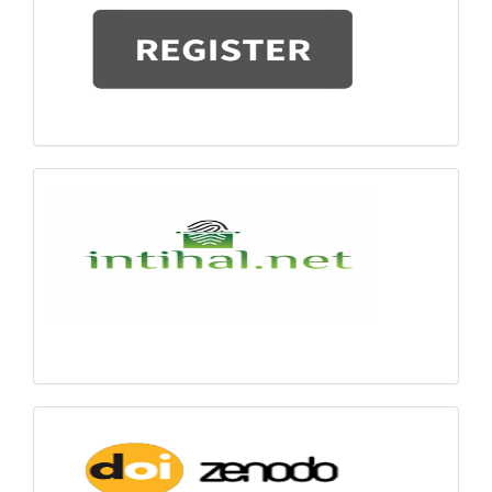
intihal
Zenodo-
DOI