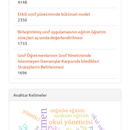
4148
Etkili sınıf yönetiminde bütünsel model
2350
Birleştirilmiş sınıf uygulamasının eğitim öğretim
süreçleri açısında değerlendirilmesi
1733
Sınıf Öğretmenlerinin Sınıf Yönetiminde
İstenmeyen Davranışlar Karşısında İzledikleri
Stratejilerin Belirlenmesi
1696
Anahtar Kelimeler
değerler eğitimi
yönetici
okul müdürü
uzaktan eğitim
okul yöneticisi
Okul
etik