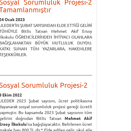
Sosyal Sorumluluk Projesi-2
Tamamlanmıştır
24 Ocak 2023
ULEDER'İN ŞUBAT SAYISINDAN ELDE ETTİĞİ GELİRİ
TÜMÜYLE Bitlis Tatvan Mehmet Akif Ersoy
İlkokulu ÖĞRENCİLERİNDEN İHTİYACI OLANLARA
BAĞIŞLAMAKTAN BÜYÜK MUTLULUK DUYDU.
KATKI SUNAN TÜM YAZARLARA, HAKEMLERE
TEŞEKKÜRLER.
Sosyal Sorumluluk Projesi-2
8 Ekim 2022
ULEDER 2023 Şubat sayısını, ücret politikasına
dayanarak sosyal sorumluluk projesi gereği ücretli
yapmıştır. Bu kapsamda 2023 Şubat sayısının tüm
gelirini doğrudan Bitlis Tatvan
Mehmet Akif
Ersoy İlkokulu
'na bağışlayacaktır. Belirlenen ücret
makale başı 800 TL dir.* Elde edilen gelir, okul aile