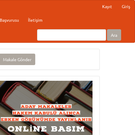
Kayıt
Giriş
Başvurusu
İletişim
Ara
akale
Makale Gönder
önder
Onlinebasım