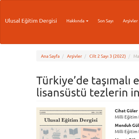
Main
Navigation
Main
Ulusal Eğitim Dergisi
Hakkında
Son Sayı
Arşivler
Content
Sidebar
Ana Sayfa
Arşivler
Cilt 2 Sayı 3 (2022)
Ma
Türkiye’de taşımalı e
lisansüstü tezlerin 
Article
Main
Cihat Güler
Milli Eğitim
Sidebar
Articl
Menduh Gül
Cont
Milli Eğitim