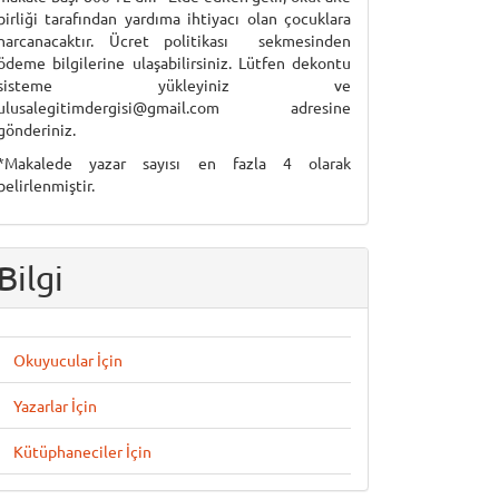
birliği tarafından yardıma ihtiyacı olan çocuklara
harcanacaktır. Ücret politikası sekmesinden
ödeme bilgilerine ulaşabilirsiniz. Lütfen dekontu
sisteme yükleyiniz ve
ulusalegitimdergisi@gmail.com adresine
gönderiniz.
*Makalede yazar sayısı en fazla 4 olarak
belirlenmiştir.
Bilgi
Okuyucular İçin
Yazarlar İçin
Kütüphaneciler İçin