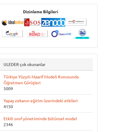
İndeksler
Dizinleme Bilgileri
ULEDER çok okunanlar
Türkiye Yüzyılı Maarif Modeli Konusunda
Öğretmen Görüşleri
5009
Yapay zekanın eğitim üzerindeki etkileri
4150
Etkili sınıf yönetiminde bütünsel model
2346