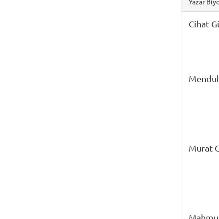
Yazar Biyo
Cihat G
Menduh
Murat G
Mahmut