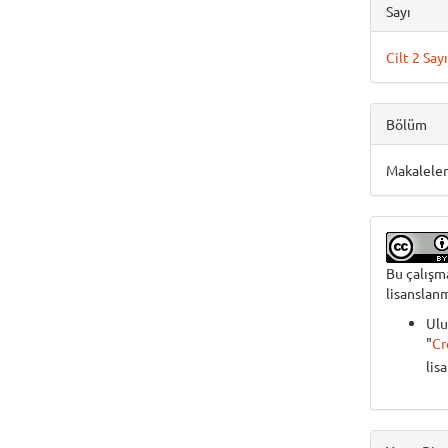
Sayı
Cilt 2 Say
Bölüm
Makalele
Bu çalış
lisanslanm
Ulu
"
Cr
lis