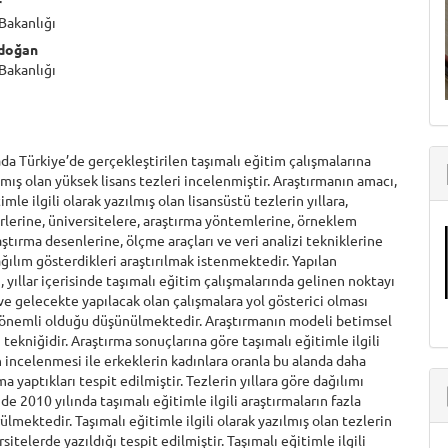
r
 Bakanlığı
doğan
 Bakanlığı
da Türkiye’de gerçekleştirilen taşımalı eğitim çalışmalarına
lmış olan yüksek lisans tezleri incelenmiştir. Araştırmanın amacı,
imle ilgili olarak yazılmış olan lisansüstü tezlerin yıllara,
ürlerine, üniversitelere, araştırma yöntemlerine, örneklem
raştırma desenlerine, ölçme araçları ve veri analizi tekniklerine
ağılım gösterdikleri araştırılmak istenmektedir. Yapılan
, yıllar içerisinde taşımalı eğitim çalışmalarında gelinen noktayı
e gelecekte yapılacak olan çalışmalara yol gösterici olması
önemli olduğu düşünülmektedir. Araştırmanın modeli betimsel
i tekniğidir. Araştırma sonuçlarına göre taşımalı eğitimle ilgili
n incelenmesi ile erkeklerin kadınlara oranla bu alanda daha
ma yaptıkları tespit edilmiştir. Tezlerin yıllara göre dağılımı
de 2010 yılında taşımalı eğitimle ilgili araştırmaların fazla
ülmektedir. Taşımalı eğitimle ilgili olarak yazılmış olan tezlerin
rsitelerde yazıldığı tespit edilmiştir. Taşımalı eğitimle ilgili