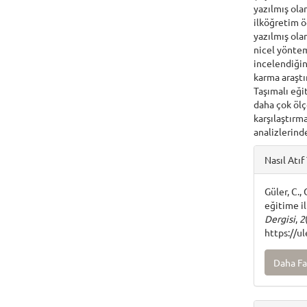
yazılmış ola
ilköğretim ö
yazılmış ola
nicel yöntem
incelendiğin
karma araştı
Taşımalı eğit
daha çok ölç
karşılaştırma
analizlerinde
Articl
Nasıl Atıf 
Detai
Güler, C.,
eğitime il
Dergisi
,
2
https://u
Daha Fa