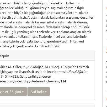
n tezlerin büyük bir çoğunluğunun örneklem kitlesinin
ğrencileri olduğunu görmekteyiz. Taşımalı eğitimle ilgili
n tezlerin büyük bir çoğunluğunda araştırma yöntemi olarak
 tercih edilmiştir. Araştırmalarda kullanılan araştırma desenleri
de nicel araştırmalarda tarama, nitel araştırmalarda durum,
rmalarda ise deneysel desenin fazla kullanıldığı görülmüştür.
im ile ilgili yazılmış olan tezlerde veri toplama araçları olarak
ek ve anket kullanılmıştır. Tezlerde nicel veri analizlerinde
lı analizlerin çok fazla yapıldığı görülmektedir. Nitel veri
 daha çok içerik analizi tercih edilmiştir.
e
Yapılır
ls
 Güler, M., Güler, M., & Akdoğan, M. (2022). Türkiye’de taşımalı
işkin yapılan lisansüstü tezlerin incelenmesi.
Ulusal Eğitim
(3), 514–525. Geliş tarihi gönderen
leder.com/index.php/uleder/article/view/114
zla Atıf Biçimi
Atıf İndir