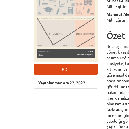
Murat Güle
Milli Eğitim
Mahmut Ak
Milli Eğitim
Özet
Bu araştırma
yönelik yazı
taşımalı eğit
cinsiyete, t
PDF
kitlesine, a
göre nasıl d
araştırmanın
Yayınlanmış:
Ara 22, 2022
görebilmek v
bakımından 
içerik analiz
olan tezleri
fazla araştır
incelendiğin
yapıldığı gör
çeşitli ünive