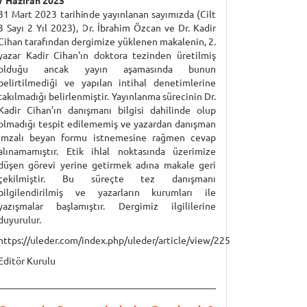
7 Haziran 2023
31 Mart 2023 tarihinde yayınlanan sayımızda (Cilt
3 Sayı 2 Yıl 2023), Dr. İbrahim Özcan ve Dr. Kadir
Cihan tarafından dergimize yüklenen makalenin, 2.
yazar Kadir Cihan'ın doktora tezinden üretilmiş
olduğu ancak yayın aşamasında bunun
belirtilmediği ve yapılan intihal denetimlerine
takılmadığı belirlenmiştir. Yayınlanma sürecinin Dr.
Kadir Cihan'ın danışmanı bilgisi dahilinde olup
olmadığı tespit edilememiş ve yazardan danışman
imzalı beyan formu istnemesine rağmen cevap
alınamamıştır. Etik ihlal noktasında üzerimize
düşen görevi yerine getirmek adına makale geri
çekilmiştir. Bu süreçte tez danışmanı
bilgilendirilmiş ve yazarların kurumları ile
yazışmalar başlamıştır. Dergimiz ilgililerine
duyurulur.
https://uleder.com/index.php/uleder/article/view/225
Editör Kurulu